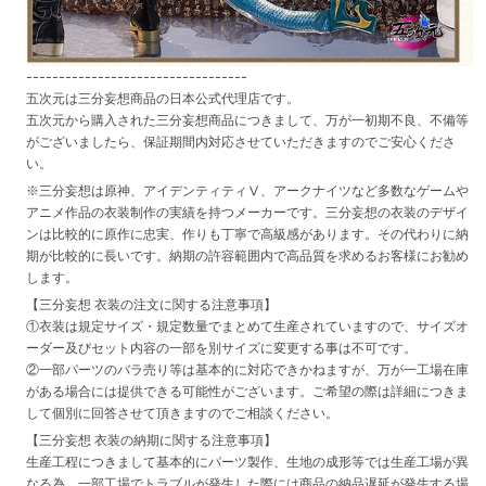
----------------------------------
五次元は三分妄想商品の日本公式代理店です。
五次元から購入された三分妄想商品につきまして、万が一初期不良、不備等
がございましたら、保証期間内対応させていただきますのでご安心くださ
い。
※三分妄想は原神、アイデンティティⅤ、アークナイツなど多数なゲームや
アニメ作品の衣装制作の実績を持つメーカーです。三分妄想の衣装のデザイ
ンは比較的に原作に忠実、作りも丁寧で高級感があります。その代わりに納
期が比較的に長いです。納期の許容範囲内で高品質を求めるお客様にお勧め
します。
【三分妄想 衣装の注文に関する注意事項】
①衣装は規定サイズ・規定数量でまとめて生産されていますので、サイズオ
ーダー及びセット内容の一部を別サイズに変更する事は不可です。
②一部パーツのバラ売り等は基本的に対応できかねますが、万が一工場在庫
がある場合には提供できる可能性がございます。ご希望の際は詳細につきま
して個別に回答させて頂きますのでご相談ください。
【三分妄想 衣装の納期に関する注意事項】
生産工程につきまして基本的にパーツ製作、生地の成形等では生産工場が異
なる為、一部工場でトラブルが発生した際には商品の納品遅延が発生する場