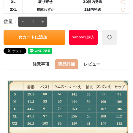
XL
取り寄せ
30日内発送
2XL
在庫わずか
2日内発送
-
+
数量：
カートに追加
Yahoo!で購入
注意事項
商品詳細
レビュー