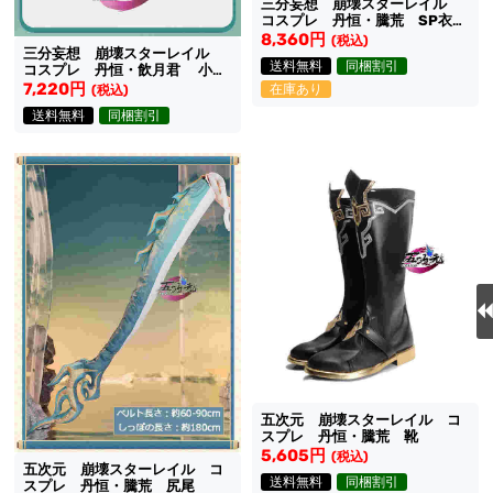
三分妄想 崩壊スターレイル
コスプレ 丹恒・騰荒 SP衣装
専用靴 ブーツ
8,360円
(税込)
三分妄想 崩壊スターレイル
送料無料
同梱割引
コスプレ 丹恒・飲月君 小不
点猫猫シリーズ 少年Ve靴
7,220円
在庫あり
(税込)
送料無料
同梱割引
五次元 崩壊スターレイル コ
スプレ 丹恒・騰荒 靴
5,605円
(税込)
五次元 崩壊スターレイル コ
送料無料
同梱割引
スプレ 丹恒・騰荒 尻尾