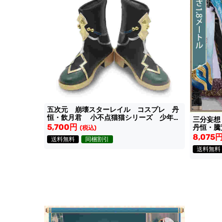
五次元 崩壊スターレイル コスプレ 丹
恒・飲月君 小不点猫猫シリーズ 少年Ve
三分妄
靴
5,700円
丹恒・騰
(税込)
8,075
送料無料
同梱割引
送料無料