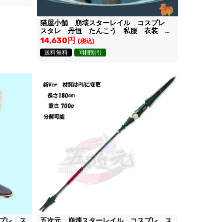
猫屋小舗 崩壊スターレイル コスプレ
スタレ 丹恒 たんこう 私服 衣装
「西遞宏村」コラボ
14,630円
(税込)
送料無料
同梱割引
プレ ス
五次元 崩壊スターレイル コスプレ ス