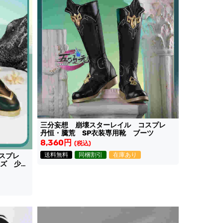
三分妄想 崩壊スターレイル コスプレ
丹恒・騰荒 SP衣装専用靴 ブーツ
8,360円
(税込)
送料無料
同梱割引
在庫あり
コスプレ
ズ 少年