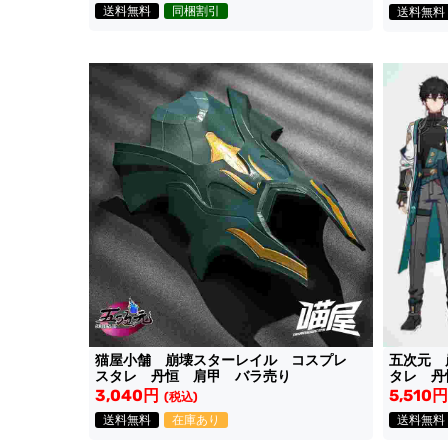
送料無料
同梱割引
送料無料
猫屋小舗 崩壊スターレイル コスプレ
五次元 
スタレ 丹恒 肩甲 バラ売り
タレ 丹
3,040円
5,510円
(税込)
送料無料
在庫あり
送料無料