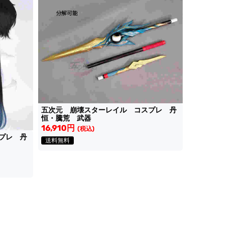
五次元 崩壊スターレイル コスプレ 丹
恒・騰荒 武器
16,910円
(税込)
プレ 丹
送料無料