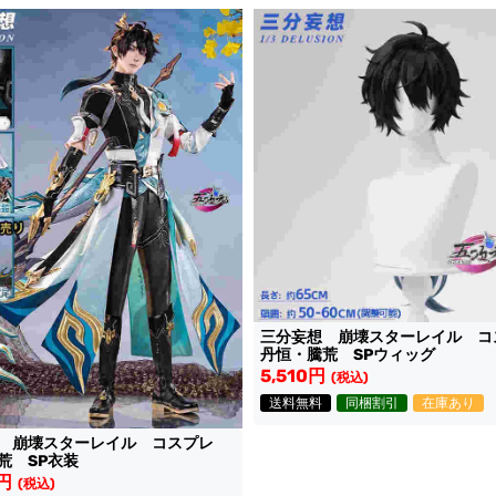
三分妄想 崩壊スターレイル 
丹恒・騰荒 SPウィッグ
5,510円
(税込)
送料無料
同梱割引
在庫あり
想 崩壊スターレイル コスプレ
荒 SP衣装
5円
(税込)