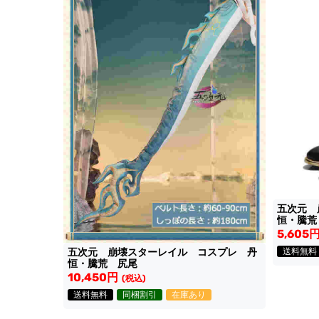
五次元 
恒・騰荒
5,605
送料無料
五次元 崩壊スターレイル コスプレ 丹
恒・騰荒 尻尾
10,450円
(税込)
送料無料
同梱割引
在庫あり