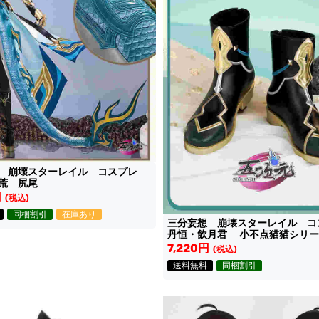
想 崩壊スターレイル コスプレ
荒 尻尾
円
(税込)
同梱割引
在庫あり
三分妄想 崩壊スターレイル 
丹恒・飲月君 小不点猫猫シリー
Ve靴
7,220円
(税込)
送料無料
同梱割引