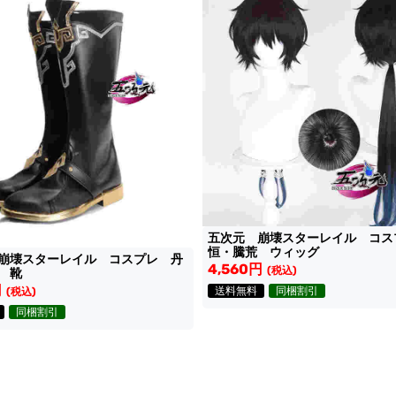
五次元 崩壊スターレイル コス
恒・騰荒 ウィッグ
崩壊スターレイル コスプレ 丹
4,560円
(税込)
 靴
円
送料無料
同梱割引
(税込)
同梱割引