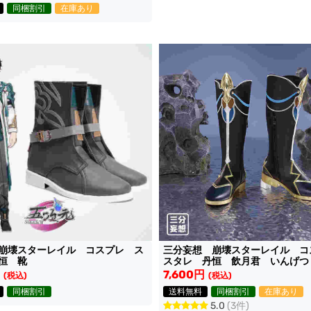
同梱割引
在庫あり
三分妄想 崩壊スターレイル 
崩壊スターレイル コスプレ ス
スタレ 丹恒 飲月君 いんげつ
恒 靴
7,600円
(税込)
(税込)
送料無料
同梱割引
在庫あり
同梱割引
5.0
(3件)