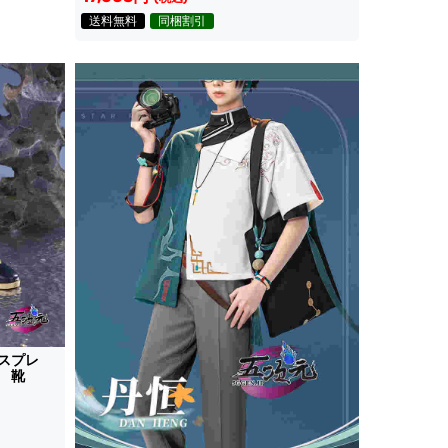
送料無料
同梱割引
コスプレ
 靴