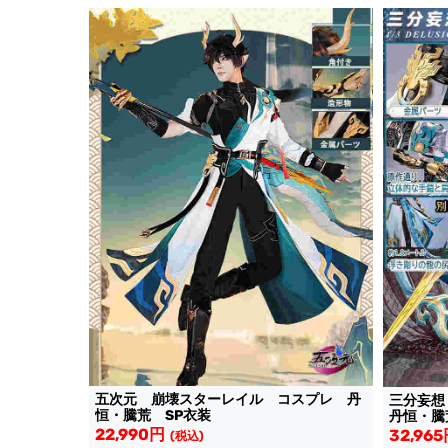
五次元 崩壊スターレイル コスプレ 丹
三分妄
恒・騰荒 SP衣装
丹恒・騰
22,990円
32,96
(税込)