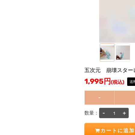
五次元 崩壊スター
1,995
円
(税込)
送
-
-
+
数量：
カートに追加