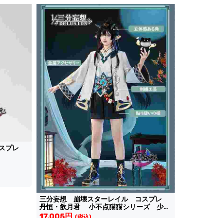
コスプレ
三分妄想 崩壊スターレイル コスプレ
丹恒・飲月君 小不点猫猫シリーズ 少年
Ver衣装
17,005円
(税込)