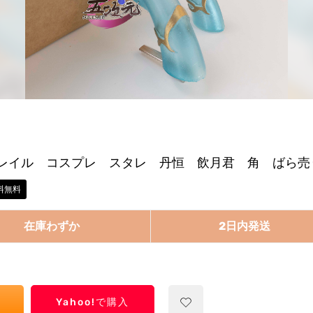
レイル コスプレ スタレ 丹恒 飲月君 角 ばら売
料無料
在庫わずか
2日内発送
Yahoo!で購入