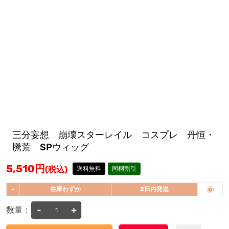
三分妄想 崩壊スターレイル コスプレ 丹恒・
騰荒 SPウィッグ
5,510
円
(税込)
送料無料
同梱割引
-
在庫わずか
2日内発送
-
+
数量：