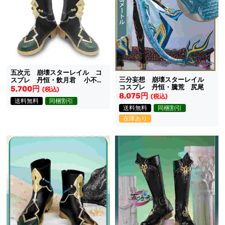
五次元 崩壊スターレイル コ
三分妄想 崩壊スターレイル
スプレ 丹恒・飲月君 小不点
コスプレ 丹恒・騰荒 尻尾
猫猫シリーズ 少年Ve靴
5,700円
(税込)
8,075円
(税込)
送料無料
同梱割引
送料無料
同梱割引
在庫あり