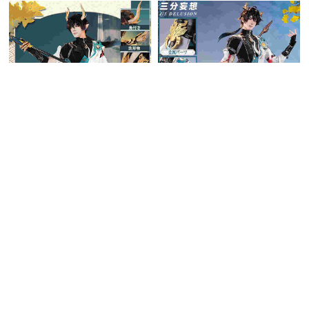
五次元 崩壊スターレイル コ
三分妄想 崩壊スターレイル
スプレ 丹恒・騰荒 SP衣装
コスプレ 丹恒・騰荒 SP衣装
22,990円
32,965円
(税込)
(税込)
送料無料
同梱割引
送料無料
同梱割引
在庫あり