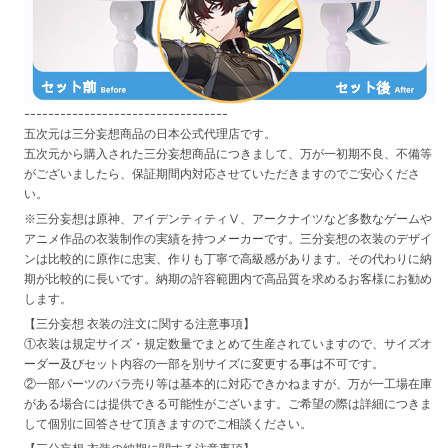
----------------------------------
五次元は三分妄想商品の日本公式代理店です。
五次元から購入された三分妄想商品につきまして、万が一初期不良、不備等
がございましたら、保証期間内対応させていただきますのでご安心くださ
い。
※三分妄想は原神、アイデンティティⅤ、アークナイツなど多数なゲームや
アニメ作品の衣装制作の実績を持つメーカーです。三分妄想の衣装のデザイ
ンは比較的に原作に忠実、作りも丁寧で高級感があります。その代わりに納
期が比較的に長いです。納期の許容範囲内で高品質を求めるお客様にお勧め
します。
【三分妄想 衣装の注文に関する注意事項】
①衣装は規定サイズ・規定数量でまとめて生産されていますので、サイズオ
ーダー及びセット内容の一部を別サイズに変更する事は不可です。
②一部パーツのバラ売り等は基本的に対応できかねますが、万が一工場在庫
がある場合には提供できる可能性がございます。ご希望の際は詳細につきま
して個別に回答させて頂きますのでご相談ください。