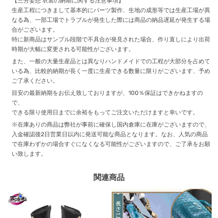
【三分妄想 衣装の納期に関する注意事項】
生産工程につきまして基本的にパーツ製作、生地の成形等では生産工場が異
なる為、一部工場でトラブルが発生した際には商品の納品遅延が発生する場
合がございます。
特に新商品はサンプル段階で不具合が発見された場合、作り直しにより出荷
時期が大幅に変更される可能性がございます。
また、一般の大量生産品とは異なりハンドメイドでの工程が大部分を占めて
いる為、比較的納期が長く一度に生産できる数量に限りがございます、予め
ご了承ください。
目安の最新納期をお伝え致しておりますが、100％保証はできかねますの
で、
できる限り使用日までに余裕をもってご注文いただけますと幸いです。
※在庫ありの商品は弊社が事前に確保し国内倉庫に在庫がございますので、
入金確認後2日営業日以内に発送可能な商品となります。なお、人気の商品
で在庫わずかの場合すぐになくなる可能性がございますので、ご了承をお願
い致します。
関連商品