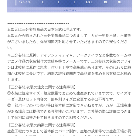
----------------------------------
五次元は三分妄想商品の日本公式代理店です。
五次元から購入された三分妄想商品につきまして、万が一初期不良、不備等
がございましたら、保証期間内対応させていただきますのでご安心くださ
い。
※三分妄想は原神、アイデンティティⅤ、アークナイツなど多数なゲームや
アニメ作品の衣装制作の実績を持つメーカーです。三分妄想の衣装のデザイ
ンは比較的に原作に忠実、作りも丁寧で高級感があります。その代わりに納
期が比較的に長いです。納期の許容範囲内で高品質を求めるお客様にお勧め
します。
【三分妄想 衣装の注文に関する注意事項】
①衣装は規定サイズ・規定数量でまとめて生産されていますので、サイズオ
ーダー及びセット内容の一部を別サイズに変更する事は不可です。
②一部パーツのバラ売り等は基本的に対応できかねますが、万が一工場在庫
がある場合には提供できる可能性がございます。ご希望の際は詳細につきま
して個別に回答させて頂きますのでご相談ください。
【三分妄想 衣装の納期に関する注意事項】
生産工程につきまして基本的にパーツ製作、生地の成形等では生産工場が異