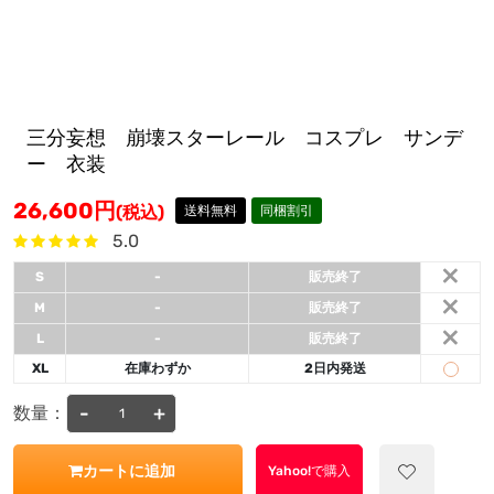
三分妄想 崩壊スターレール コスプレ サンデ
ー 衣装
26,600
円
(税込)
送料無料
同梱割引
5.0
×
S
-
販売終了
×
M
-
販売終了
×
L
-
販売終了
XL
在庫わずか
2日内発送
-
+
数量：
カートに追加
Yahoo!で購入