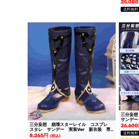
25,08
送料無料
三分妄
サンデー
三分妄想 崩壊スターレイル コスプレ
26,60
スタレ サンデー 実装Ver 新衣装 専
送料無料
用長靴
8,265円
(税込)