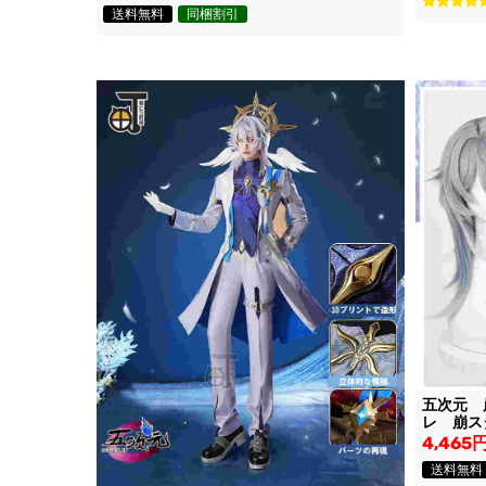
送料無料
同梱割引
五次元
レ 崩ス
4,465
送料無料