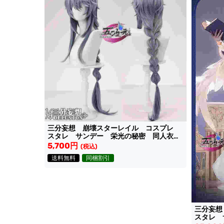
三分妄想 崩壊スターレイル コスプレ
スタレ サンデー 栄光の秘密 同人衣装
専用ウィッグ
5,700円
(税込)
送料無料
同梱割引
三分妄
スタレ 