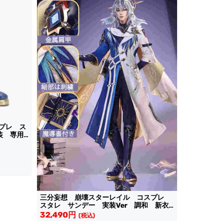
プレ ス
装 専用
三分妄想 崩壊スターレイル コスプレ
スタレ サンデー 実装Ver 調和 新衣
装
32,490円
(税込)