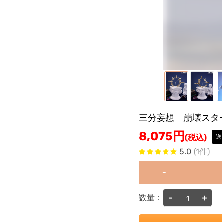
三分妄想 崩壊スタ
8,075
円
(税込)
送
5.0
(1件)
-
-
+
数量：