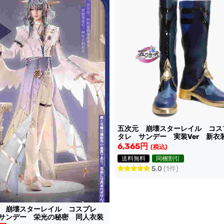
五次元 崩壊スターレイル コス
タレ サンデー 実装Ver 新衣
靴
6,365円
(税込)
送料無料
同梱割引
5.0
(1件)
想 崩壊スターレイル コスプレ
サンデー 栄光の秘密 同人衣装