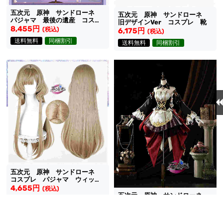
五次元 原神 サンドローネ
五次元 原神 サンドローネ
パジャマ 最後の遺産 コスプ
旧デザインVer コスプレ 靴
レ 衣装
8,455円
(税込)
6,175円
(税込)
送料無料
同梱割引
送料無料
同梱割引
五次元 原神 サンドローネ
コスプレ パジャマ ウィッ
グ 髪を下ろしたスタイル
4,655円
(税込)
五次元 原神 サンドローネ
送料無料
同梱割引
実装Ver コスプレ 衣装
23,560円
(税込)