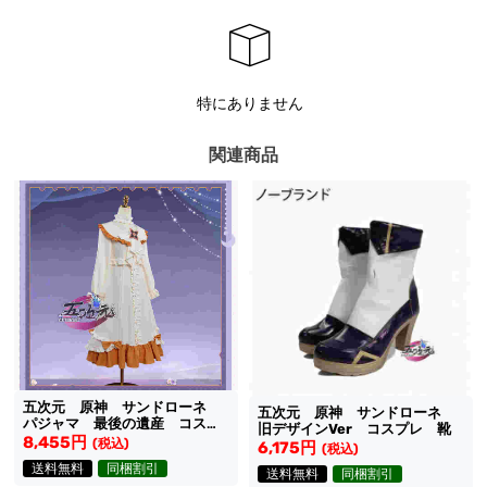
特にありません
関連商品
五次元 原神 サンドローネ
五次元 原神 サンドローネ
パジャマ 最後の遺産 コスプ
旧デザインVer コスプレ 靴
レ 衣装
8,455円
(税込)
6,175円
(税込)
送料無料
同梱割引
送料無料
同梱割引