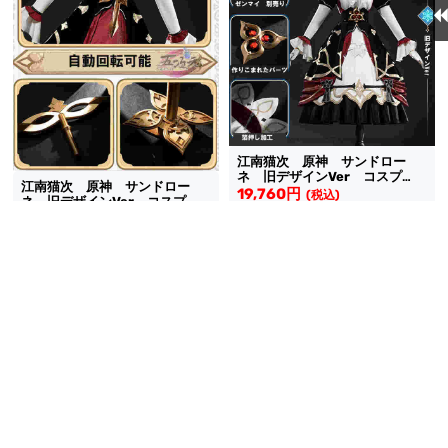
江南猫次 原神 サンドロー
ネ 旧デザインVer コスプ
江南猫次 原神 サンドロー
レ 衣装
19,760円
(税込)
ネ 旧デザインVer コスプ
レ 巻き上げ式ゼンマイ
7,505円
送料無料
同梱割引
(税込)
送料無料
同梱割引