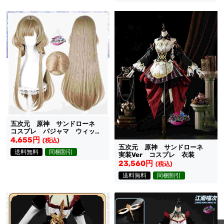
五次元 原神 サンドローネ
コスプレ パジャマ ウィッ
グ 髪を下ろしたスタイル
4,655円
(税込)
五次元 原神 サンドローネ
送料無料
同梱割引
実装Ver コスプレ 衣装
23,560円
(税込)
送料無料
同梱割引