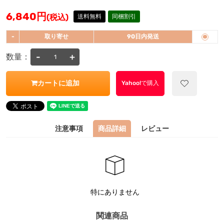
6,840
円
(税込)
送料無料
同梱割引
-
取り寄せ
90日内発送
-
+
数量：
カートに追加
Yahoo!で購入
注意事項
商品詳細
レビュー
特にありません
関連商品