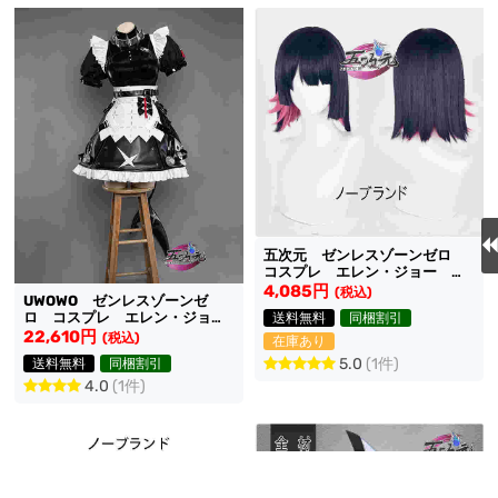
五次元 ゼンレスゾーンゼロ
コスプレ エレン・ジョー ウ
ィッグ
4,085円
(税込)
UWOWO ゼンレスゾーンゼ
ロ コスプレ エレン・ジョ
送料無料
同梱割引
ー 衣装
22,610円
(税込)
在庫あり
5.0
(1件)
送料無料
同梱割引
4.0
(1件)