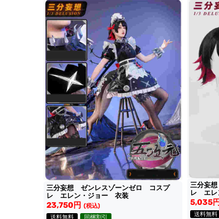
三分妄想
三分妄想 ゼンレスゾーンゼロ コスプ
レ エレ
レ エレン・ジョー 衣装
5,035
23,750円
(税込)
送料無料
送料無料
同梱割引