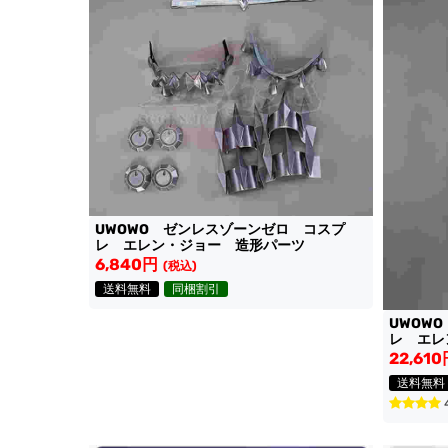
UWOWO ゼンレスゾーンゼロ コスプ
レ エレン・ジョー 造形パーツ
6,840円
(税込)
送料無料
同梱割引
UWOW
レ エレ
22,61
送料無料