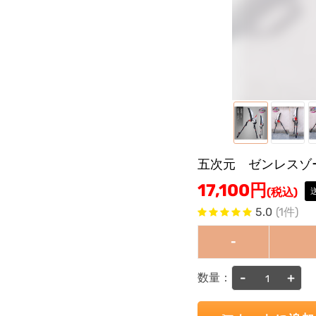
五次元 ゼンレスゾ
17,100
円
(税込)
5.0
(1件)
-
-
+
数量：