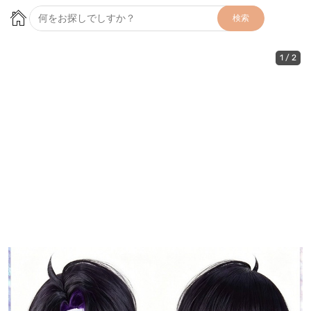
検索
1
/
2