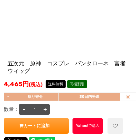
五次元 原神 コスプレ パンタローネ 富者
ウィッグ
4,465
円
(税込)
送料無料
同梱割引
-
取り寄せ
30日内発送
-
+
数量：
カートに追加
Yahoo!で購入