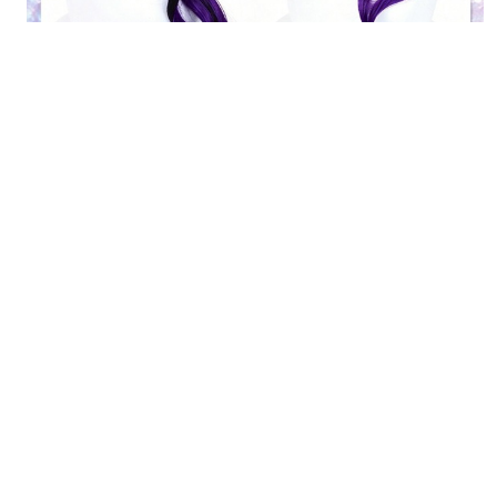
関連商品
三分妄想 原神 コスプレ 富
者 パンタローネ ウィッグ
5,415円
(税込)