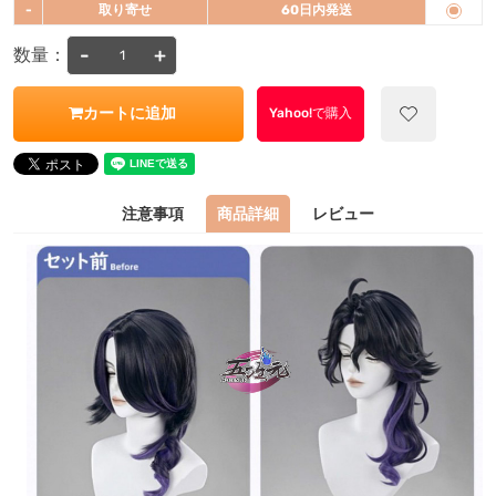
-
取り寄せ
60日内発送
-
+
数量：
カートに追加
Yahoo!で購入
注意事項
商品詳細
レビュー