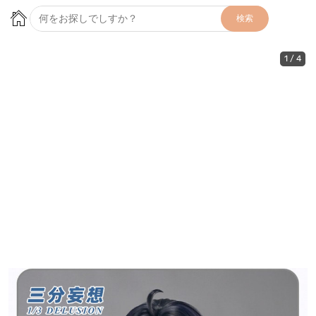
検索
1
/
4