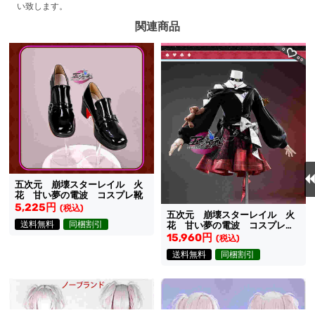
い致します。
関連商品
五次元 崩壊スターレイル 火
花 甘い夢の電波 コスプレ靴
5,225円
(税込)
五次元 崩壊スターレイル 火
送料無料
同梱割引
花 甘い夢の電波 コスプレ衣
装 新コスチューム
15,960円
(税込)
送料無料
同梱割引