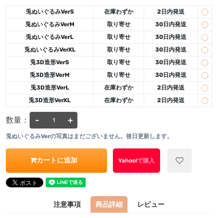
兎ぬいぐるみVerS
在庫わずか
2日内発送
兎ぬいぐるみVerM
取り寄せ
30日内発送
兎ぬいぐるみVerL
取り寄せ
30日内発送
兎ぬいぐるみVerXL
取り寄せ
30日内発送
兎3D造形VerS
取り寄せ
30日内発送
兎3D造形VerM
取り寄せ
30日内発送
兎3D造形VerL
在庫わずか
2日内発送
兎3D造形VerXL
在庫わずか
2日内発送
-
+
数量：
兎ぬいぐるみVerの写真はまだございません。後日更新します。
カートに追加
Yahoo!で購入
注意事項
商品詳細
レビュー