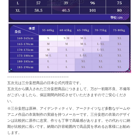
----------------------------------
五次元は三分妄想商品の日本公式代理店です。
五次元から購入された三分妄想商品につきまして、万が一初期不良、不備等
がございましたら、保証期間内対応させていただきますのでご安心くださ
い。
※三分妄想は原神、アイデンティティⅤ、アークナイツなど多数なゲームや
アニメ作品の衣装制作の実績を持つメーカーです。三分妄想の衣装のデザイ
ンは比較的に原作に忠実、作りも丁寧で高級感があります。その代わりに納
期が比較的に長いです。納期の許容範囲内で高品質を求めるお客様にお勧め
します。