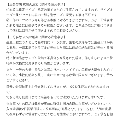
【三分妄想 衣装の注文に関する注意事項】
①衣装は規定サイズ・規定数量でまとめて生産されていますので、サイズオ
ーダー及びセット内容の一部を別サイズに変更する事は不可です。
②一部パーツのバラ売り等は基本的に対応できかねますが、万が一工場在庫
がある場合には提供できる可能性がございます。ご希望の際は詳細につきま
して個別に回答させて頂きますのでご相談ください。
【三分妄想 衣装の納期に関する注意事項】
生産工程につきまして基本的にパーツ製作、生地の成形等では生産工場が異
なる為、一部工場でトラブルが発生した際には商品の納品遅延が発生する場
合がございます。
特に新商品はサンプル段階で不具合が発見された場合、作り直しにより出荷
時期が大幅に変更される可能性がございます。
また、一般の大量生産品とは異なりハンドメイドでの工程が大部分を占めて
いる為、比較的納期が長く一度に生産できる数量に限りがございます、予め
ご了承ください。
目安の最新納期をお伝え致しておりますが、100％保証はできかねますの
で、
できる限り使用日までに余裕をもってご注文いただけますと幸いです。
※在庫ありの商品は弊社が事前に確保し国内倉庫に在庫がございますので、
入金確認後2日営業日以内に発送可能な商品となります。なお、人気の商品
で在庫わずかの場合すぐになくなる可能性がございますので、ご了承をお願