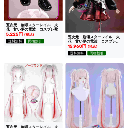
五次元 崩壊スターレイル 火
花 甘い夢の電波 コスプレ靴
5,225円
(税込)
五次元 崩壊スターレイル 火
送料無料
同梱割引
花 甘い夢の電波 コスプレ衣
装 新コスチューム
15,960円
(税込)
送料無料
同梱割引
五次元 崩壊スターレイル 火