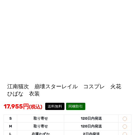
江南猫次 崩壊スターレイル コスプレ 火花
ひばな 衣装
17,955
円
(税込)
送料無料
同梱割引
S
取り寄せ
120日内発送
M
取り寄せ
120日内発送
L
在庫わずか
2日内発送