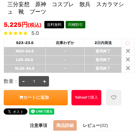
三分妄想 原神 コスプレ 散兵 スカラマシ
ュ 靴 ブーツ
5,225
円
(税込)
送料無料
同梱割引
5.0
S23-23.5
在庫わずか
2日内発送
×
M24-24.5
-
販売終了
×
L25-25.5
-
販売終了
×
XL26-26.5
-
販売終了
-
+
数量：
カートに追加
Yahoo!で購入
注意事項
商品詳細
レビュー
(02)