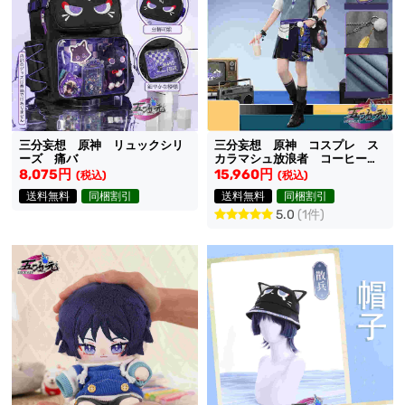
三分妄想 原神 リュックシリ
三分妄想 原神 コスプレ ス
ーズ 痛バ
カラマシュ放浪者 コーヒーコ
ラボ衣装
8,075円
15,960円
(税込)
(税込)
送料無料
同梱割引
送料無料
同梱割引
5.0
(1件)