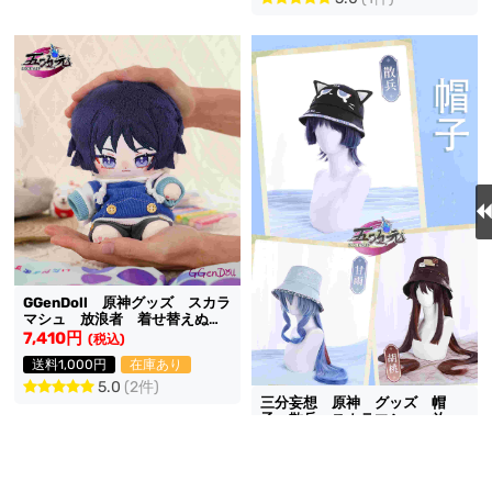
GGenDoll 原神グッズ スカラ
マシュ 放浪者 着せ替えぬい
ぐるみ 20cm本体＋衣装 セ
7,410円
(税込)
ット
送料1,000円
在庫あり
5.0
(2件)
三分妄想 原神 グッズ 帽
子 散兵 スカラマシュ 放浪
者 胡桃 フータオ 甘雨 か
3,990円
(税込)
んう
送料無料
同梱割引