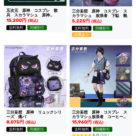
五次元 原神 コスプレ 散
三分妄想 原神 コスプレ ス
兵 スカラマシュ 原神
カラマシュ 放浪者 下駄 靴
FES2026 衣装
15,200円
5,225円
(税込)
(税込)
送料無料
同梱割引
送料無料
同梱割引
在庫あり
三分妄想 原神 リュックシリ
三分妄想 原神 コスプレ ス
ーズ 痛バ
カラマシュ放浪者 コーヒーコ
ラボ衣装
8,075円
15,960円
(税込)
(税込)
送料無料
同梱割引
送料無料
同梱割引
5.0
(1件)