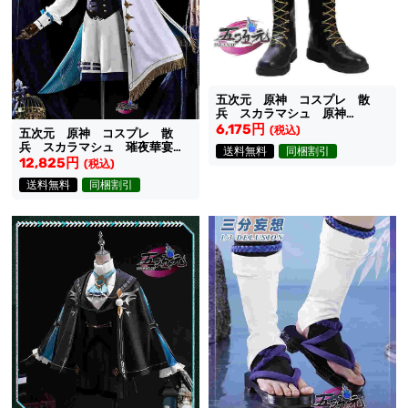
五次元 原神 コスプレ 散
兵 スカラマシュ 原神
FES2026 靴
6,175円
(税込)
五次元 原神 コスプレ 散
兵 スカラマシュ 璀夜華宴
送料無料
同梱割引
衣装
12,825円
(税込)
送料無料
同梱割引