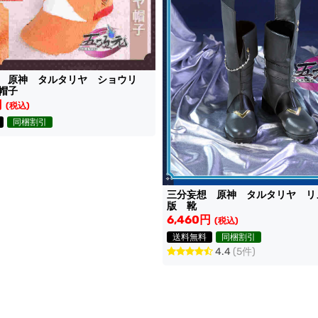
想 原神 タルタリヤ ショウリ
帽子
円
(税込)
同梱割引
三分妄想 原神 タルタリヤ リ
版 靴
6,460円
(税込)
送料無料
同梱割引
4.4
(5件)