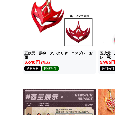
五次元 原神 タルタリヤ コスプレ お
五次元 
面
レ 靴
3,610円
5,985
(税込)
送料無料
同梱割引
送料無料