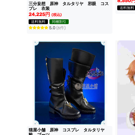
8,550
三分妄想 原神 タルタリヤ 邪眼 コス
送料無料
プレ 衣装
24,225円
(税込)
送料無料
同梱割引
5.0
(6件)
猫屋小舗 原神 コスプレ タルタリヤ
靴 ブーツ