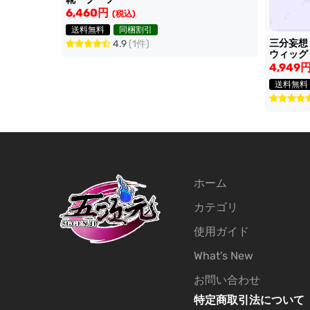
6,460円
(税込)
送料無料
同梱割引
三分妄
4.9
(1件)
ウィッグ
4,949
送料無料
ホーム
カテゴリ
使用ガイド
What's New
お問い合わせ
特定商取引法について