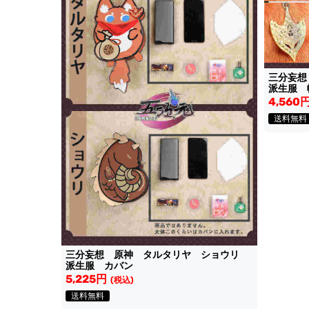
三分妄
派生服 
4,560
送料無料
三分妄想 原神 タルタリヤ ショウリ
派生服 カバン
5,225円
(税込)
送料無料