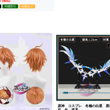
円
(税込)
同梱割引
在庫あり
原神 コスプレ 冬極の白星 
弓 矢 道具