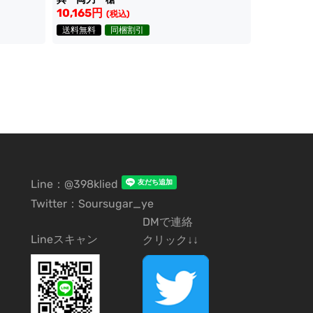
10,165円
(税込)
送料無料
同梱割引
Line：@398klied
Twitter：Soursugar_ye
DMで連絡
Lineスキャン
クリック↓↓