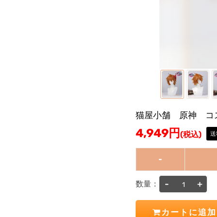
猫屋小舗 原神 コ
4,949
円
(税込)
送
-
-
+
数量：
カートに追加