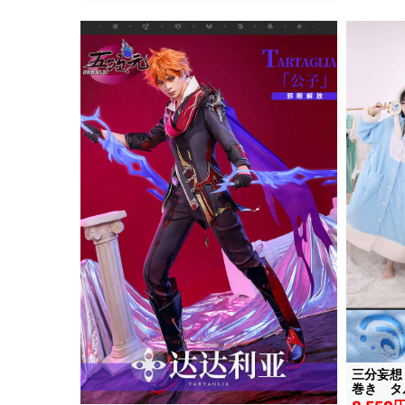
三分妄想
巻き 