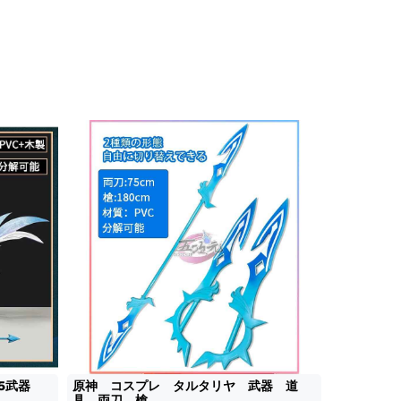
星5武器
原神 コスプレ タルタリヤ 武器 道
具 両刀 槍