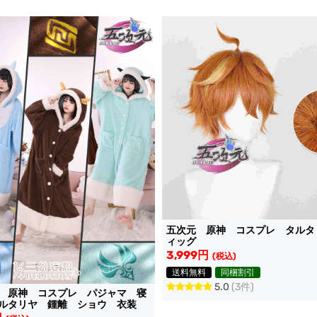
五次元 原神 コスプレ タルタ
ィッグ
3,999円
(税込)
送料無料
同梱割引
5.0
(3件)
 原神 コスプレ パジャマ 寝
タルタリヤ 鍾離 ショウ 衣装