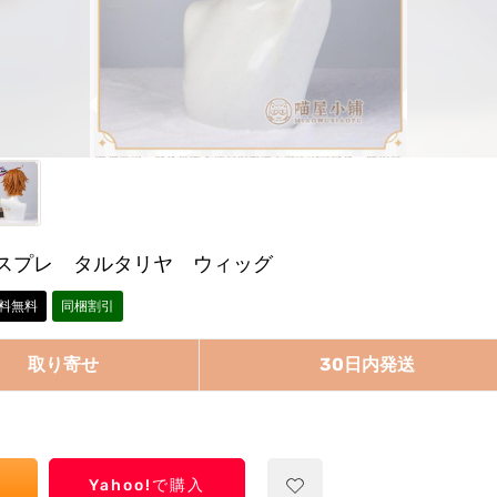
スプレ タルタリヤ ウィッグ
料無料
同梱割引
取り寄せ
30日内発送
Yahoo!で購入