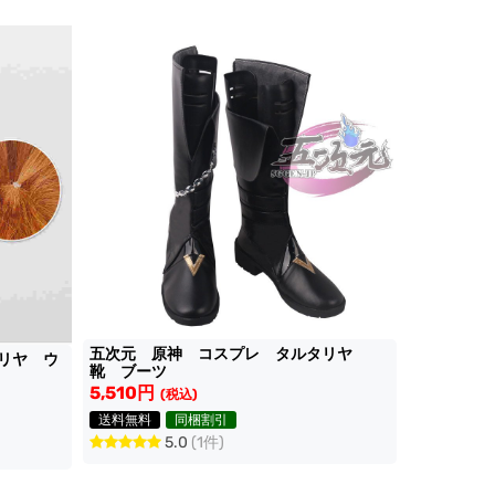
五次元 原神 コスプレ タルタリヤ
リヤ ウ
靴 ブーツ
5,510円
(税込)
送料無料
同梱割引
5.0
(1件)