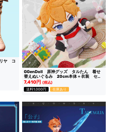
リヤ コ
GGenDoll 原神グッズ タルたん 着せ
替えぬいぐるみ 20cm本体＋衣装 セッ
ト
7,410円
(税込)
送料1,000円
在庫あり