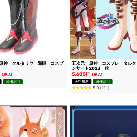
原神 タルタリヤ 邪眼 コスプ
五次元 原神 コスプレ タルタ
ンサート2023 靴
円
5,605円
(税込)
(税込)
同梱割引
送料無料
同梱割引
5.0
(1件)