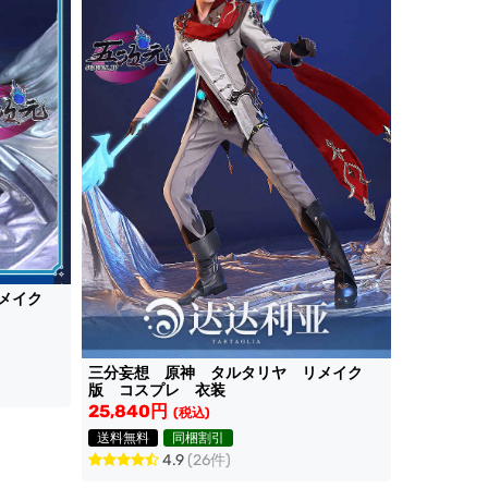
メイク
三分妄想 原神 タルタリヤ リメイク
版 コスプレ 衣装
25,840円
(税込)
送料無料
同梱割引
4.9
(26件)