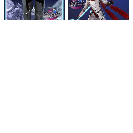
三分妄想 原神 タルタリヤ
リメイク版 靴
6,460円
(税込)
三分妄想 原神 タルタリヤ
送料無料
同梱割引
リメイク版 コスプレ 衣装
4.4
(5件)
25,840円
(税込)
送料無料
同梱割引
4.9
(26件)