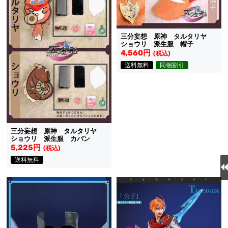
三分妄想 原神 タルタリヤ
ショウリ 派生服 帽子
4,560円
(税込)
送料無料
同梱割引
三分妄想 原神 タルタリヤ
ショウリ 派生服 カバン
5,225円
(税込)
送料無料