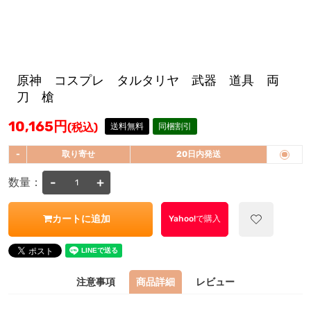
原神 コスプレ タルタリヤ 武器 道具 両
刀 槍
10,165
円
(税込)
送料無料
同梱割引
-
取り寄せ
20日内発送
-
+
数量：
カートに追加
Yahoo!で購入
注意事項
商品詳細
レビュー