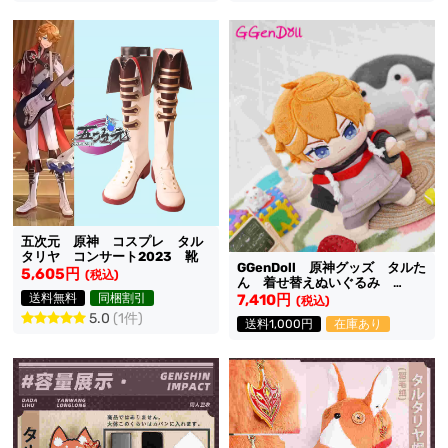
五次元 原神 コスプレ タル
タリヤ コンサート2023 靴
GGenDoll 原神グッズ タルた
5,605円
(税込)
ん 着せ替えぬいぐるみ
20cm本体＋衣装 セット
送料無料
同梱割引
7,410円
(税込)
5.0
(1件)
送料1,000円
在庫あり