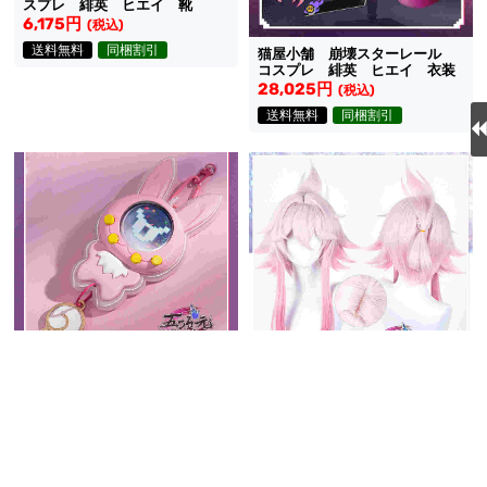
スプレ 緋英 ヒエイ 靴
6,175円
(税込)
送料無料
同梱割引
猫屋小舗 崩壊スターレール
コスプレ 緋英 ヒエイ 衣装
28,025円
(税込)
送料無料
同梱割引
猫屋小舗 崩壊スターレール
コスプレ 緋英 ヒエイ デジ
五次元 崩壊スターレール コ
タルペット
4,940円
スプレ 緋英 ヒエイ ウィッ
(税込)
グ
4,465円
(税込)
送料無料
同梱割引
送料無料
同梱割引