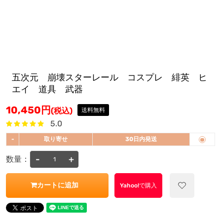
五次元 崩壊スターレール コスプレ 緋英 ヒ
エイ 道具 武器
10,450
円
(税込)
送料無料
5.0
-
取り寄せ
30日内発送
-
+
数量：
カートに追加
Yahoo!で購入