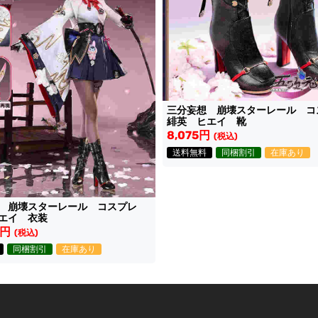
三分妄想 崩壊スターレール 
緋英 ヒエイ 靴
8,075円
(税込)
送料無料
同梱割引
在庫あり
想 崩壊スターレール コスプレ
エイ 衣装
5円
(税込)
同梱割引
在庫あり