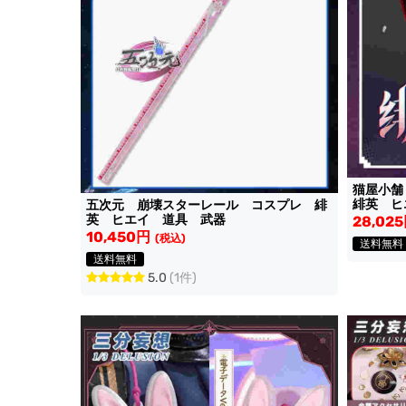
猫屋小
緋英 ヒ
五次元 崩壊スターレール コスプレ 緋
英 ヒエイ 道具 武器
28,02
10,450円
(税込)
送料無料
送料無料
5.0
(1件)