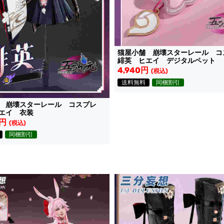
猫屋小舗 崩壊スターレール 
緋英 ヒエイ デジタルペット
4,940円
(税込)
送料無料
同梱割引
舗 崩壊スターレール コスプレ
エイ 衣装
5円
(税込)
同梱割引