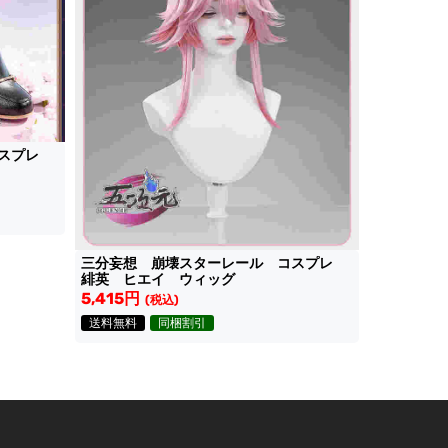
コスプレ
三分妄想 崩壊スターレール コスプレ
緋英 ヒエイ ウィッグ
5,415円
(税込)
送料無料
同梱割引