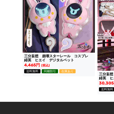
三分妄想 崩壊スターレール コスプレ
緋英 ヒエイ デジタルペット
4,465円
(税込)
送料無料
同梱割引
在庫あり
三分妄
緋英 ヒ
30,30
送料無料