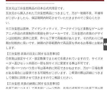
----------------------------------
五次元は三分妄想商品の日本公式代理店です。
五次元から購入された三分妄想商品につきまして、万が一初期不良、不備等
がございましたら、保証期間内対応させていただきますのでご安心くださ
い。
※三分妄想は原神、アイデンティティⅤ、アークナイツなど多数なゲームや
アニメ作品の衣装制作の実績を持つメーカーです。三分妄想の衣装のデザイ
ンは比較的に原作に忠実、作りも丁寧で高級感があります。その代わりに納
期が比較的に長いです。納期の許容範囲内で高品質を求めるお客様にお勧め
します。
【三分妄想 衣装の注文に関する注意事項】
①衣装は規定サイズ・規定数量でまとめて生産されていますので、サイズオ
ーダー及びセット内容の一部を別サイズに変更する事は不可です。
②一部パーツのバラ売り等は基本的に対応できかねますが、万が一工場在庫
がある場合には提供できる可能性がございます。ご希望の際は詳細につきま
して個別に回答させて頂きますのでご相談ください。
【三分妄想 衣装の納期に関する注意事項】
生産工程につきまして基本的にパーツ製作、生地の成形等では生産工場が異
なる為、一部工場でトラブルが発生した際には商品の納品遅延が発生する場
合がございます。
特に新商品はサンプル段階で不具合が発見された場合、作り直しにより出荷