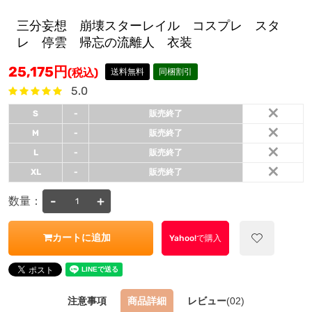
三分妄想 崩壊スターレイル コスプレ スタ
レ 停雲 帰忘の流離人 衣装
25,175
円
(税込)
送料無料
同梱割引
5.0
×
S
-
販売終了
×
M
-
販売終了
×
L
-
販売終了
×
XL
-
販売終了
-
+
数量：
カートに追加
Yahoo!で購入
注意事項
商品詳細
レビュー
(02)