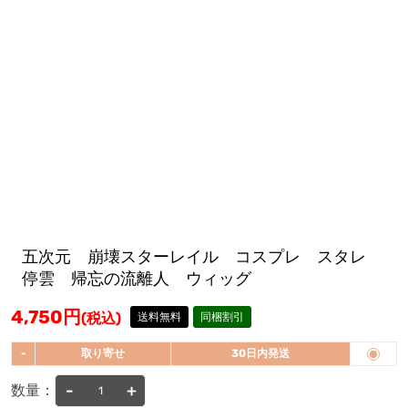
五次元 崩壊スターレイル コスプレ スタレ
停雲 帰忘の流離人 ウィッグ
4,750
円
(税込)
送料無料
同梱割引
-
取り寄せ
30日内発送
-
+
数量：