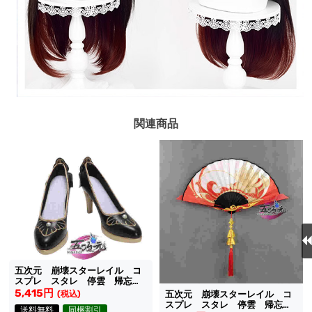
関連商品
五次元 崩壊スターレイル コ
スプレ スタレ 停雲 帰忘の
流離人 靴
5,415円
(税込)
五次元 崩壊スターレイル コ
スプレ スタレ 停雲 帰忘の
送料無料
同梱割引