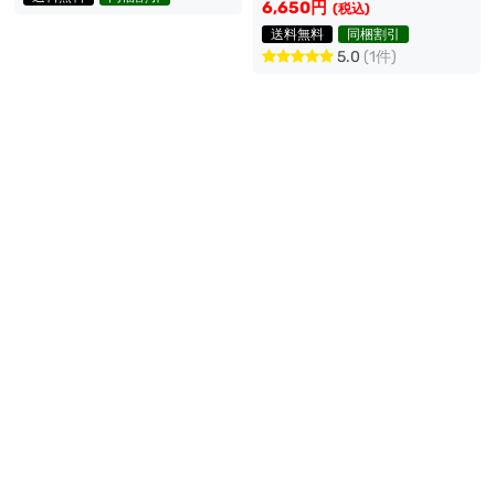
流離人 扇子
6,650円
(税込)
送料無料
同梱割引
5.0
(1件)
五次元 崩壊スターレイル コ
スプレ スタレ 停雲 テイウ
三分妄想 崩壊スターレイル
ン 扇子
4,655円
(税込)
コスプレ スタレ 停雲 帰忘
の流離人 靴
6,365円
(税込)
送料無料
同梱割引
送料無料
同梱割引
在庫あり
5.0
(1件)