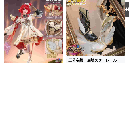
三分妄想 崩壊スターレール
コスプレ トリビー トリア
ン トリノン 靴
8,265円
(税込)
送料無料
同梱割引
三分妄想 崩壊スターレール
5.0
(2件)
コスプレ トリビー 衣装
24,225円
(税込)
送料無料
同梱割引
5.0
(3件)