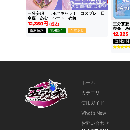
三分妄想 しゅごキャラ！ コスプレ 日
奈森 あむ ハート 衣装
12,350円
三分妄想
(税込)
奈森 
送料無料
同梱割引
在庫あり
12,82
送料無料
ホーム
カテゴリ
使用ガイド
What's New
お問い合わせ