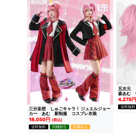
五次元 
森あむ 
4,275
送料無料
三分妄想 しゅごキャラ！ ジュエルジョー
カー あむ 新制服 コスプレ衣装
18,050円
(税込)
送料無料
同梱割引
在庫あり