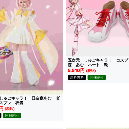
五次元 しゅごキャラ！ コスプ
森 あむ ハート 靴
5,510円
(税込)
送料無料
同梱割引
しゅごキャラ！ 日奈森あむ ダ
スプレ 衣装
0円
(税込)
同梱割引