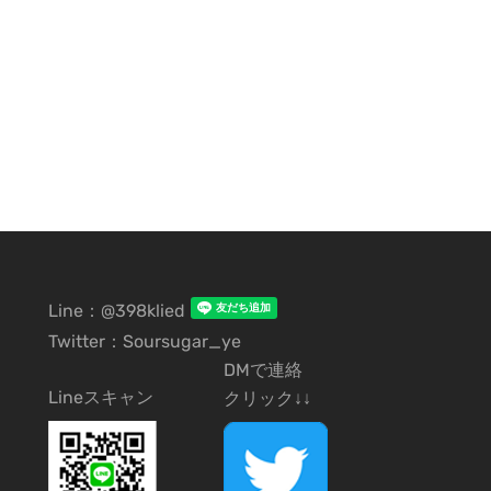
Line：@398klied
Twitter：Soursugar_ye
DMで連絡
Lineスキャン
クリック↓↓