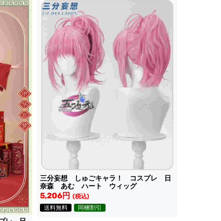
三分妄想 しゅごキャラ！ コスプレ 日
奈森 あむ ハート ウィッグ
5,206円
(税込)
送料無料
同梱割引