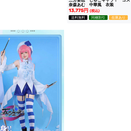
三分妄想 しゅごキャラ！ コス
奈森あむ 中華風 衣装
13,775円
(税込)
送料無料
同梱割引
在庫あり