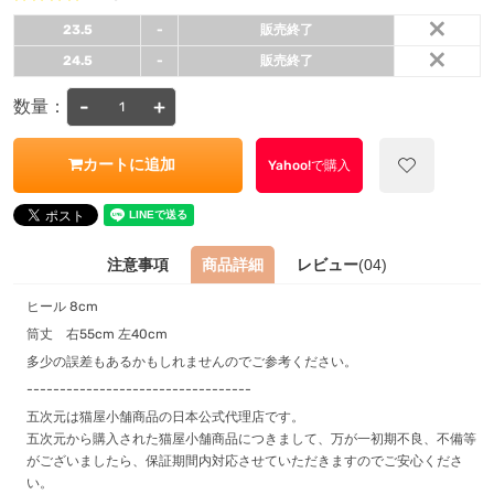
×
23.5
-
販売終了
×
24.5
-
販売終了
-
+
数量：
カートに追加
Yahoo!で購入
注意事項
商品詳細
レビュー
(04)
ヒール 8cm
筒丈 右55cm 左40cm
多少の誤差もあるかもしれませんのでご参考ください。
----------------------------------
五次元は猫屋小舗商品の日本公式代理店です。
五次元から購入された猫屋小舗商品につきまして、万が一初期不良、不備等
がございましたら、保証期間内対応させていただきますのでご安心くださ
い。