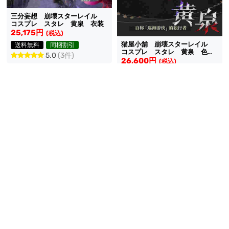
三分妄想 崩壊スターレイル
コスプレ スタレ 黄泉 衣装
25,175円
(税込)
猫屋小舗 崩壊スターレイル
送料無料
同梱割引
コスプレ スタレ 黄泉 色褪
5.0
(3件)
せVer 衣装
26,600円
(税込)
送料無料
同梱割引
在庫あり
五次元 崩壊スターレイル コ
スプレ スタレ 黄泉 タトゥ
ーシール
855円
(税込)
三分妄想 崩壊スターレイル
コスプレ スタレ 黄泉 靴
送料無料
在庫あり