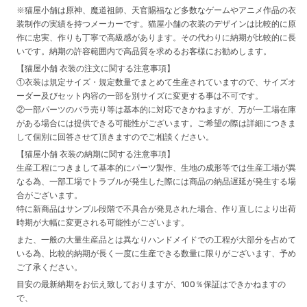
※猫屋小舗は原神、魔道祖師、天官賜福など多数なゲームやアニメ作品の衣
装制作の実績を持つメーカーです。猫屋小舗の衣装のデザインは比較的に原
作に忠実、作りも丁寧で高級感があります。その代わりに納期が比較的に長
いです。納期の許容範囲内で高品質を求めるお客様にお勧めします。
【猫屋小舗 衣装の注文に関する注意事項】
①衣装は規定サイズ・規定数量でまとめて生産されていますので、サイズオ
ーダー及びセット内容の一部を別サイズに変更する事は不可です。
②一部パーツのバラ売り等は基本的に対応できかねますが、万が一工場在庫
がある場合には提供できる可能性がございます。ご希望の際は詳細につきま
して個別に回答させて頂きますのでご相談ください。
【猫屋小舗 衣装の納期に関する注意事項】
生産工程につきまして基本的にパーツ製作、生地の成形等では生産工場が異
なる為、一部工場でトラブルが発生した際には商品の納品遅延が発生する場
合がございます。
特に新商品はサンプル段階で不具合が発見された場合、作り直しにより出荷
時期が大幅に変更される可能性がございます。
また、一般の大量生産品とは異なりハンドメイドでの工程が大部分を占めて
いる為、比較的納期が長く一度に生産できる数量に限りがございます、予め
ご了承ください。
目安の最新納期をお伝え致しておりますが、100％保証はできかねますの
で、