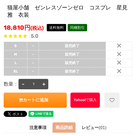
猫屋小舗 ゼンレスゾーンゼロ コスプレ 星見
雅 衣装
18,810
円
(税込)
送料無料
同梱割引
5.0
×
S
-
販売終了
×
M
-
販売終了
×
L
-
販売終了
×
XL
-
販売終了
-
+
数量：
カートに追加
Yahoo!で購入
注意事項
商品詳細
レビュー
(01)