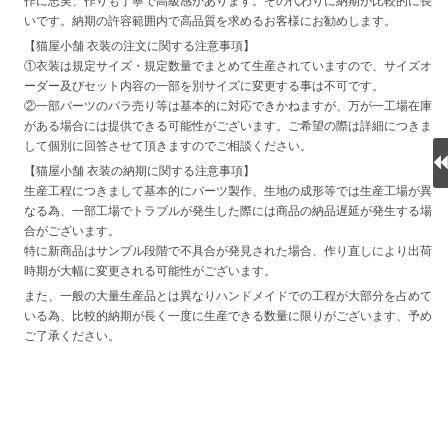
作に忠実、作りも丁寧で高級感があります。その代わりに納期が比較的に長
いです。納期の許容範囲内で高品質を求めるお客様にお勧めします。
【猫屋小舗 衣装の注文に関する注意事項】
①衣装は規定サイズ・規定数量でまとめて生産されていますので、サイズオ
ーダー及びセット内容の一部を別サイズに変更する事は不可です。
②一部パーツのバラ売り等は基本的に対応できかねますが、万が一工場在庫
がある場合には提供できる可能性がございます。ご希望の際は詳細につきま
して個別に回答させて頂きますのでご相談ください。
【猫屋小舗 衣装の納期に関する注意事項】
生産工程につきまして基本的にパーツ製作、生地の成形等では生産工場が異
なる為、一部工場でトラブルが発生した際には商品の納品遅延が発生する場
合がございます。
特に新商品はサンプル段階で不具合が発見された場合、作り直しにより出荷
時期が大幅に変更される可能性がございます。
また、一般の大量生産品とは異なりハンドメイドでの工程が大部分を占めて
いる為、比較的納期が長く一度に生産できる数量に限りがございます、予め
ご了承ください。
目安の最新納期をお伝え致しておりますが、100％保証はできかねますの
で、
できる限り使用日までに余裕をもってご注文いただけますと幸いです。
※在庫ありの商品は弊社が事前に確保し国内倉庫に在庫がございますので、
入金確認後2日営業日以内に発送可能な商品となります。なお、人気の商品