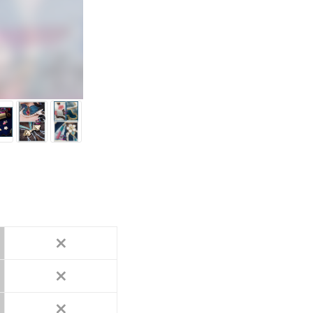
×
×
×