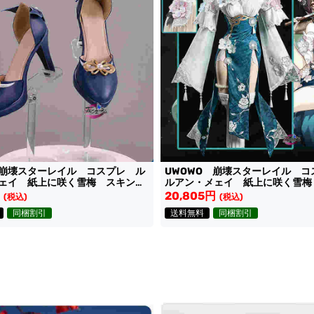
崩壊スターレイル コスプレ ル
UWOWO 崩壊スターレイル 
ェイ 紙上に咲く雪梅 スキン専
ルアン・メェイ 紙上に咲く雪梅
ン 新コスチューム
20,805円
(税込)
(税込)
同梱割引
送料無料
同梱割引