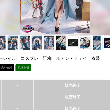
ーレイル コスプレ 阮梅 ルアン・メェイ 衣装
送料無料
同梱割引
-
販売終了
-
販売終了
-
販売終了