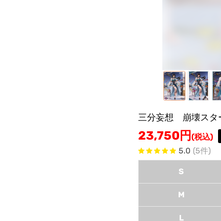
三分妄想 崩壊スタ
23,750
円
(税込)
5.0
(5件)
S
M
L