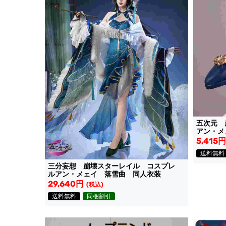
五次元 
アン・メ
用靴
5,415円
送料無料
三分妄想 崩壊スターレイル コスプレ
ルアン・メェイ 落雪曲 同人衣装
29,640円
(税込)
送料無料
同梱割引