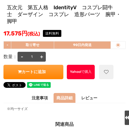
五次元 第五人格 IdentityV コスプレ闘牛
士 ダーザイン コスプレ 造形パーツ 腕甲・
脚甲
17,575
円
(税込)
送料無料
-
取り寄せ
90日内発送
-
+
数量：
カートに追加
Yahoo!で購入
注意事項
商品詳細
レビュー
※均一サイズ
関連商品