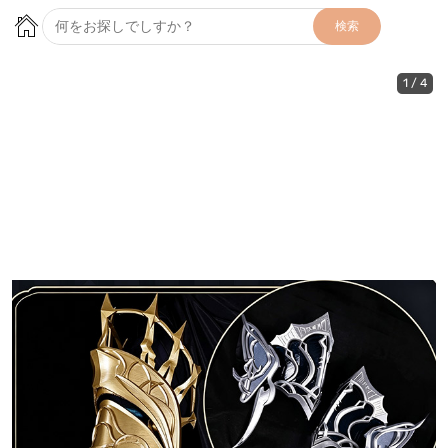
検索
1
/
4