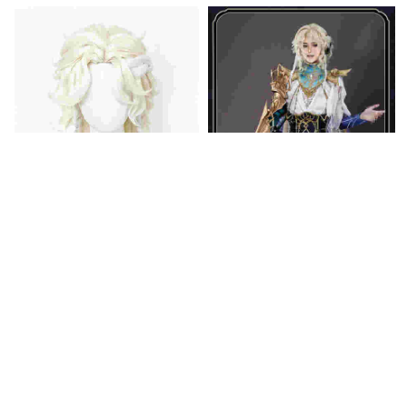
五次元 第五人格
identityV コスプレ闘牛士
ダーザイン コスプレ ウィッ
4,560円
(税込)
グ
送料無料
同梱割引
五次元 第五人格
identityV コスプレ闘牛士
ダーザイン コスプレ衣装
22,420円
(税込)
送料無料
同梱割引