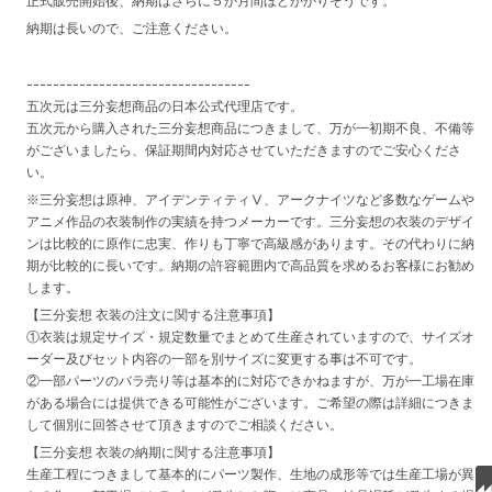
正式販売開始後、納期はさらに５か月間ほどかかりそうです。
納期は長いので、ご注意ください。
----------------------------------
五次元は三分妄想商品の日本公式代理店です。
五次元から購入された三分妄想商品につきまして、万が一初期不良、不備等
がございましたら、保証期間内対応させていただきますのでご安心くださ
い。
※三分妄想は原神、アイデンティティⅤ、アークナイツなど多数なゲームや
アニメ作品の衣装制作の実績を持つメーカーです。三分妄想の衣装のデザイ
ンは比較的に原作に忠実、作りも丁寧で高級感があります。その代わりに納
期が比較的に長いです。納期の許容範囲内で高品質を求めるお客様にお勧め
します。
【三分妄想 衣装の注文に関する注意事項】
①衣装は規定サイズ・規定数量でまとめて生産されていますので、サイズオ
ーダー及びセット内容の一部を別サイズに変更する事は不可です。
②一部パーツのバラ売り等は基本的に対応できかねますが、万が一工場在庫
がある場合には提供できる可能性がございます。ご希望の際は詳細につきま
して個別に回答させて頂きますのでご相談ください。
【三分妄想 衣装の納期に関する注意事項】
生産工程につきまして基本的にパーツ製作、生地の成形等では生産工場が異