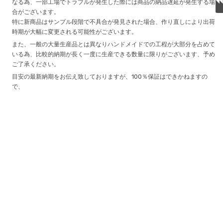
なる為、一部工場でトラブルが発生した際には商品の納品遅延が発生する場
合がございます。
特に新商品はサンプル段階で不具合が発見された場合、作り直しにより出荷
時期が大幅に変更される可能性がございます。
また、一般の大量生産品とは異なりハンドメイドでの工程が大部分を占めて
いる為、比較的納期が長く一度に生産できる数量に限りがございます、予め
ご了承ください。
目安の最新納期をお伝え致しておりますが、100％保証はできかねますの
で、
できる限り使用日までに余裕をもってご注文いただけますと幸いです。
※在庫ありの商品は弊社が事前に確保し国内倉庫に在庫がございますので、
入金確認後2日営業日以内に発送可能な商品となります。なお、人気の商品
で在庫わずかの場合すぐになくなる可能性がございますので、ご了承をお願
い致します。
関連商品