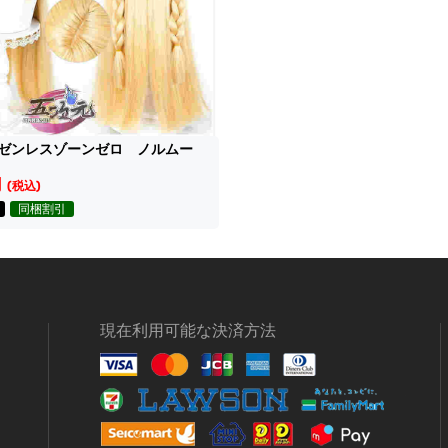
 ゼンレスゾーンゼロ ノルムー
円
(税込)
同梱割引
現在利用可能な決済方法