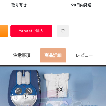
取り寄せ
90日内発送
Yahoo!で購入
注意事項
商品詳細
レビュー