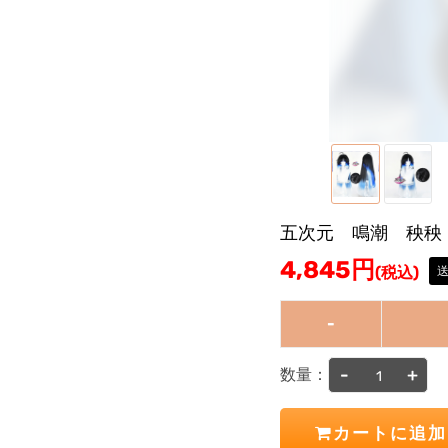
五次元 鳴潮 秧秧
4,845
円
(税込)
-
-
+
数量：
カートに追加