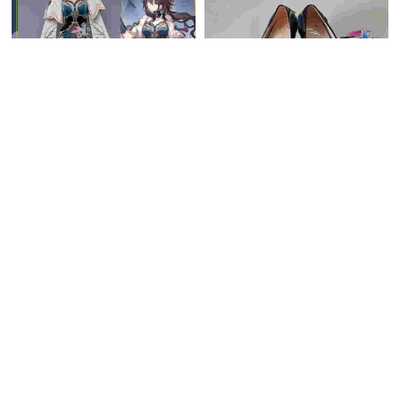
UWOWO 崩壊スターレイル
五次元 崩壊スターレイル コ
コスプレ ルアン・メェイ 衣
スプレ スタレ ルアン・メェ
装
24,890円
(税込)
イ 靴
5,225円
(税込)
送料無料
同梱割引
送料無料
同梱割引