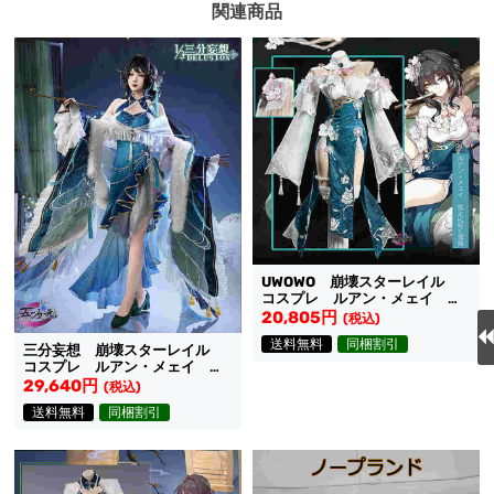
関連商品
UWOWO 崩壊スターレイル
コスプレ ルアン・メェイ 紙
上に咲く雪梅 スキン 新コス
20,805円
(税込)
チューム
送料無料
同梱割引
三分妄想 崩壊スターレイル
コスプレ ルアン・メェイ 落
雪曲 同人衣装
29,640円
(税込)
送料無料
同梱割引