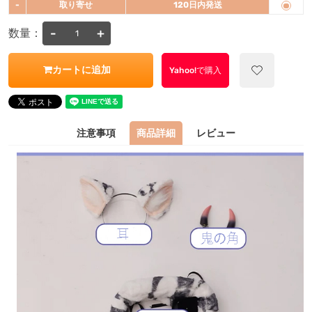
-
取り寄せ
120日内発送
-
+
数量：
カートに追加
Yahoo!で購入
注意事項
商品詳細
レビュー