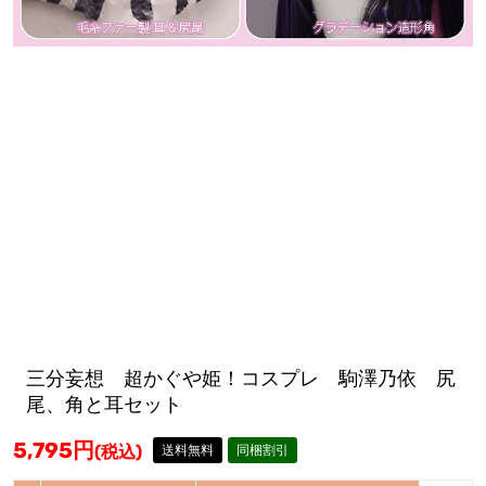
三分妄想 超かぐや姫！コスプレ 駒澤乃依 尻
尾、角と耳セット
5,795
円
(税込)
送料無料
同梱割引