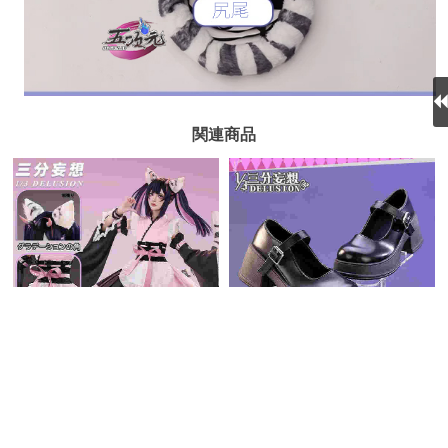
関連商品
三分妄想 超かぐや姫！コスプ
レ 駒澤乃依 靴
三分妄想 超かぐや姫！コスプ