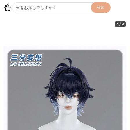
検索
1
/
4