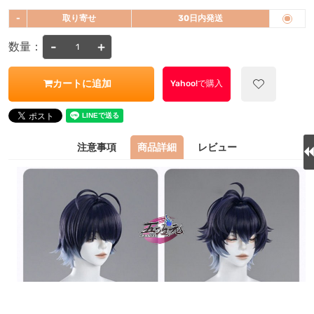
-
取り寄せ
30日内発送
-
+
数量：
カートに追加
Yahoo!で購入
注意事項
商品詳細
レビュー