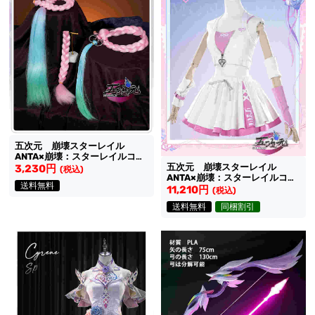
五次元 崩壊スターレイル
ANTA×崩壊：スターレイルコラ
ボ コスプレ キュレネ 編み
五次元 崩壊スターレイル
3,230円
(税込)
込み毛束３本
ANTA×崩壊：スターレイルコラ
送料無料
ボ コスプレ キュレネ スタ
11,210円
(税込)
レ 衣装
送料無料
同梱割引