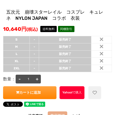
五次元 崩壊スターレイル コスプレ キュレ
ネ NYLON JAPAN コラボ 衣装
10,640
円
(税込)
送料無料
同梱割引
×
S
-
販売終了
×
M
-
販売終了
×
L
-
販売終了
×
XL
-
販売終了
×
2XL
-
販売終了
-
+
数量：
カートに追加
Yahoo!で購入