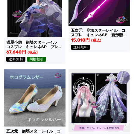
五次元 崩壊スターレイル コ
スプレ キュレネSP 新形態
弓と矢
15,010円
(税込)
猫屋小舗 崩壊スターレイル
コスプレ キュレネSP プレミ
送料無料
アムver 新形態 衣装
67,640円
(税込)
送料無料
同梱割引
五次元 崩壊スターレイル コ