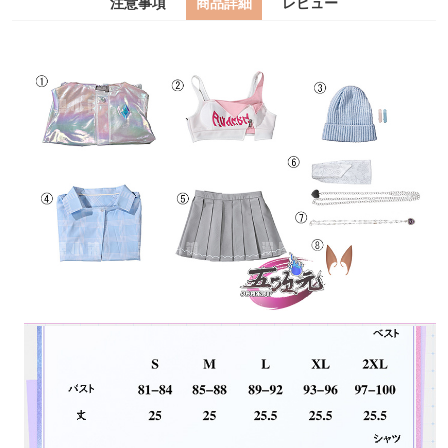
注意事項
商品詳細
レビュー