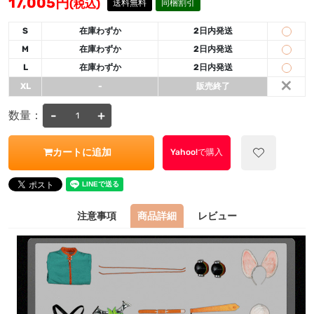
17,005
円
(税込)
送料無料
同梱割引
S
在庫わずか
2日内発送
M
在庫わずか
2日内発送
L
在庫わずか
2日内発送
×
XL
-
販売終了
-
+
数量：
カートに追加
Yahoo!で購入
注意事項
商品詳細
レビュー