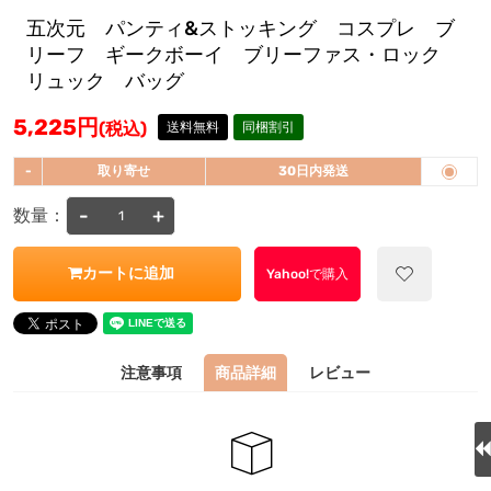
五次元 パンティ&ストッキング コスプレ ブ
リーフ ギークボーイ ブリーファス・ロック
リュック バッグ
5,225
円
(税込)
送料無料
同梱割引
-
取り寄せ
30日内発送
-
+
数量：
カートに追加
Yahoo!で購入
注意事項
商品詳細
レビュー