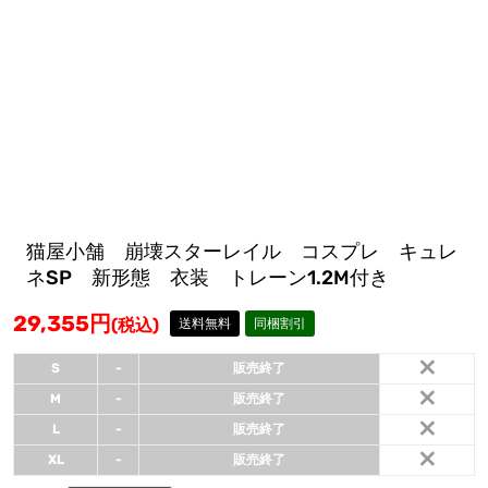
猫屋小舗 崩壊スターレイル コスプレ キュレ
ネSP 新形態 衣装 トレーン1.2M付き
29,355
円
(税込)
送料無料
同梱割引
×
S
-
販売終了
×
M
-
販売終了
×
L
-
販売終了
×
XL
-
販売終了