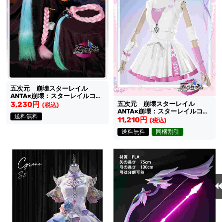
五次元 崩壊スターレイル
ANTA×崩壊：スターレイルコラ
ボ コスプレ キュレネ 編み
五次元 崩壊スターレイル
3,230円
(税込)
込み毛束３本
ANTA×崩壊：スターレイルコラ
送料無料
ボ コスプレ キュレネ スタ
11,210円
(税込)
レ 衣装
送料無料
同梱割引