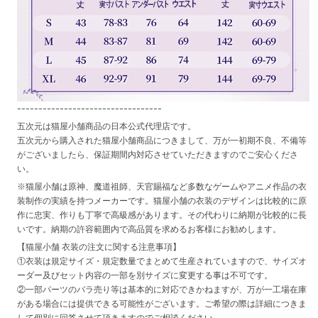
----------------------------------
五次元は猫屋小舗商品の日本公式代理店です。
五次元から購入された猫屋小舗商品につきまして、万が一初期不良、不備等
がございましたら、保証期間内対応させていただきますのでご安心くださ
い。
※猫屋小舗は原神、魔道祖師、天官賜福など多数なゲームやアニメ作品の衣
装制作の実績を持つメーカーです。猫屋小舗の衣装のデザインは比較的に原
作に忠実、作りも丁寧で高級感があります。その代わりに納期が比較的に長
いです。納期の許容範囲内で高品質を求めるお客様にお勧めします。
【猫屋小舗 衣装の注文に関する注意事項】
①衣装は規定サイズ・規定数量でまとめて生産されていますので、サイズオ
ーダー及びセット内容の一部を別サイズに変更する事は不可です。
②一部パーツのバラ売り等は基本的に対応できかねますが、万が一工場在庫
がある場合には提供できる可能性がございます。ご希望の際は詳細につきま