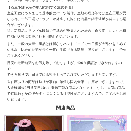
して個別に回答させて頂きますのでご相談ください。
【猫屋小舗 衣装の納期に関する注意事項】
生産工程につきまして基本的にパーツ製作、生地の成形等では生産工場が異
なる為、一部工場でトラブルが発生した際には商品の納品遅延が発生する場
合がございます。
特に新商品はサンプル段階で不具合が発見された場合、作り直しにより出荷
時期が大幅に変更される可能性がございます。
また、一般の大量生産品とは異なりハンドメイドでの工程が大部分を占めて
いる為、比較的納期が長く一度に生産できる数量に限りがございます、予め
ご了承ください。
目安の最新納期をお伝え致しておりますが、100％保証はできかねますの
で、
できる限り使用日までに余裕をもってご注文いただけますと幸いです。
※在庫ありの商品は弊社が事前に確保し国内倉庫に在庫がございますので、
入金確認後2日営業日以内に発送可能な商品となります。なお、人気の商品
で在庫わずかの場合すぐになくなる可能性がございますので、ご了承をお願
い致します。
関連商品