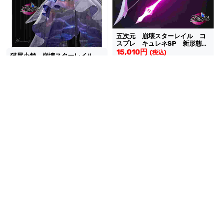
五次元 崩壊スターレイル コ
スプレ キュレネSP 新形態
弓と矢
15,010円
(税込)
猫屋小舗 崩壊スターレイル
コスプレ キュレネSP プレミ
送料無料
アムver 新形態 衣装
67,640円
(税込)
送料無料
同梱割引
五次元 崩壊スターレイル コ
スプレ キュレネSP 新形態
猫屋小舗 崩壊スターレイル
靴 2種類
5,415円
コスプレ キュレネSP 新形
(税込)