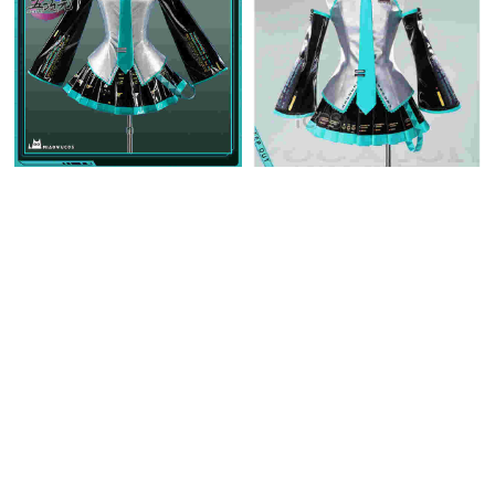
猫屋小舗 ボーカロイド 初音
ミク コスチューム 通常V
ICOS ボーカロイド 初音ミ
コスプレ衣装 中国公式許可あ
10,925円
(税込)
ク 通常V コスプレ衣装 リ
り 通常Ver
ニューアルVer
19,475円
送料無料
同梱割引
(税込)
在庫あり
送料無料
同梱割引
5.0
(1件)
在庫あり