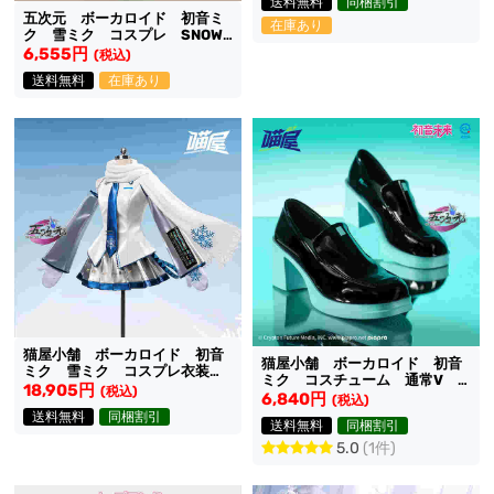
送料無料
同梱割引
五次元 ボーカロイド 初音ミ
在庫あり
ク 雪ミク コスプレ SNOW
MIKU 髪飾り
6,555円
(税込)
送料無料
在庫あり
猫屋小舗 ボーカロイド 初音
猫屋小舗 ボーカロイド 初音
ミク 雪ミク コスプレ衣装
ミク コスチューム 通常V
SNOW MIKU 2011
18,905円
(税込)
靴
6,840円
(税込)
送料無料
同梱割引
送料無料
同梱割引
5.0
(1件)