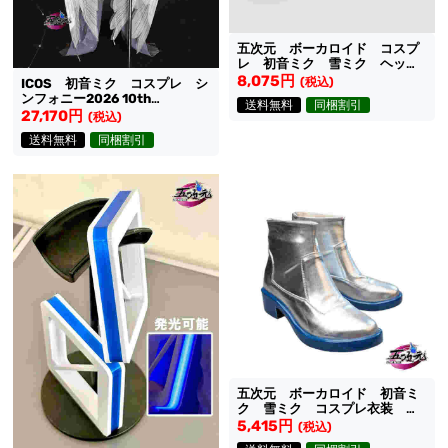
五次元 ボーカロイド コスプ
レ 初音ミク 雪ミク ヘッド
ホン＋髪飾りセット 発光可能
8,075円
(税込)
ICOS 初音ミク コスプレ シ
ンフォニー2026 10th
送料無料
同梱割引
Anniversary Ver. ステージ衣装
27,170円
(税込)
送料無料
同梱割引
五次元 ボーカロイド 初音ミ
ク 雪ミク コスプレ衣装
SNOW MIKU 靴
5,415円
(税込)