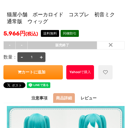
猫屋小舗 ボーカロイド コスプレ 初音ミク
通常版 ウィッグ
5,966
円
(税込)
送料無料
同梱割引
×
-
-
販売終了
-
+
数量：
カートに追加
Yahoo!で購入
注意事項
商品詳細
レビュー