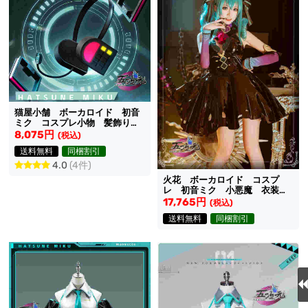
猫屋小舗 ボーカロイド 初音
ミク コスプレ小物 髪飾りと
ヘッドホンセット 中国公式許
8,075円
(税込)
可あり
送料無料
同梱割引
4.0
(4件)
火花 ボーカロイド コスプ
レ 初音ミク 小悪魔 衣装
尻尾、角込み
17,765円
(税込)
送料無料
同梱割引