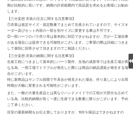
期が比較的に長いです。納期の許容範囲内で高品質を求めるお客様にお勧め
します。
【三分妄想 衣装の注文に関する注意事項】
①衣装は規定サイズ・規定数量でまとめて生産されていますので、サイズオ
ーダー及びセット内容の一部を別サイズに変更する事は不可です。
②一部パーツのバラ売り等は基本的に対応できかねますが、万が一工場在庫
がある場合には提供できる可能性がございます。ご希望の際は詳細につきま
して個別に回答させて頂きますのでご相談ください。
【三分妄想 衣装の納期に関する注意事項】
生産工程につきまして基本的にパーツ製作、生地の成形等では生産工場が異
なる為、一部工場でトラブルが発生した際には商品の納品遅延が発生する場
合がございます。
特に新商品はサンプル段階で不具合が発見された場合、作り直しにより出荷
時期が大幅に変更される可能性がございます。
また、一般の大量生産品とは異なりハンドメイドでの工程が大部分を占めて
いる為、比較的納期が長く一度に生産できる数量に限りがございます、予め
ご了承ください。
目安の最新納期をお伝え致しておりますが、100％保証はできかねますの
で、
できる限り使用日までに余裕をもってご注文いただけますと幸いです。
※在庫ありの商品は弊社が事前に確保し国内倉庫に在庫がございますので、