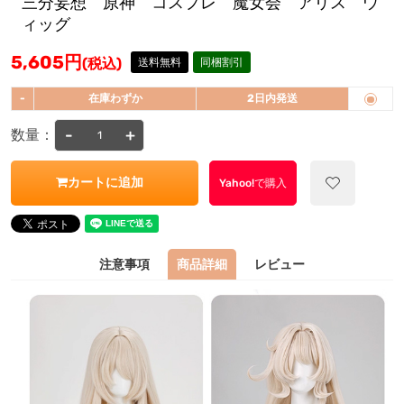
三分妄想 原神 コスプレ 魔女会 アリス ウ
ィッグ
5,605
円
(税込)
送料無料
同梱割引
-
在庫わずか
2日内発送
-
+
数量：
カートに追加
Yahoo!で購入
注意事項
商品詳細
レビュー