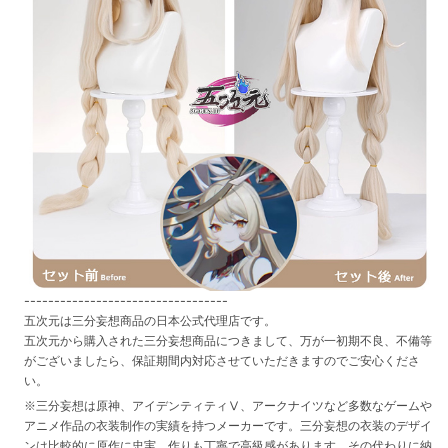
----------------------------------
五次元は三分妄想商品の日本公式代理店です。
五次元から購入された三分妄想商品につきまして、万が一初期不良、不備等
がございましたら、保証期間内対応させていただきますのでご安心くださ
い。
※三分妄想は原神、アイデンティティⅤ、アークナイツなど多数なゲームや
アニメ作品の衣装制作の実績を持つメーカーです。三分妄想の衣装のデザイ
ンは比較的に原作に忠実、作りも丁寧で高級感があります。その代わりに納