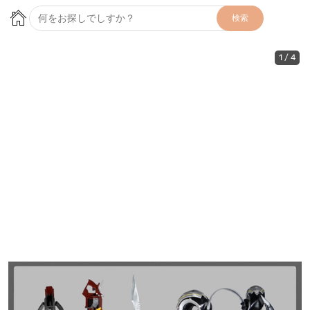
検索
1
/
4