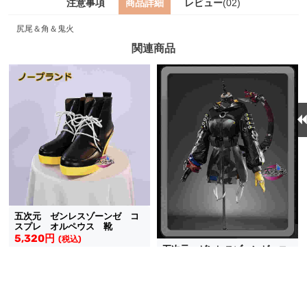
注意事項
商品詳細
レビュー
(02)
尻尾＆角＆鬼火
関連商品
五次元 ゼンレスゾーンゼ コ
スプレ オルペウス 靴
5,320円
(税込)
五次元 ゼンレスゾーンゼ コ
送料無料
同梱割引
スプレ オルペウス 衣装
5.0
(1件)
19,475円
(税込)
送料無料
同梱割引
在庫あり