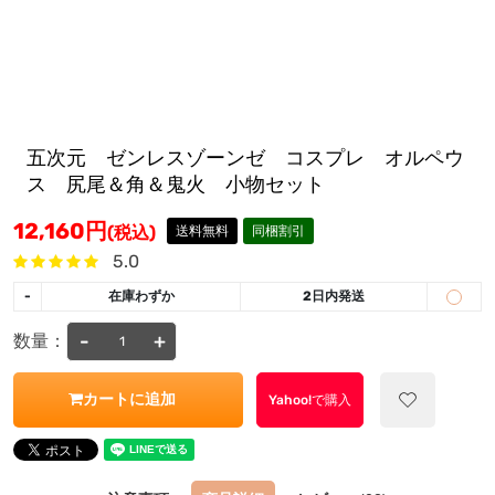
五次元 ゼンレスゾーンゼ コスプレ オルペウ
ス 尻尾＆角＆鬼火 小物セット
12,160
円
(税込)
送料無料
同梱割引
5.0
-
在庫わずか
2日内発送
-
+
数量：
カートに追加
Yahoo!で購入