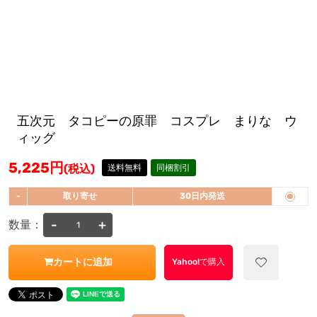
五次元 タコピーの原罪 コスプレ まりな ウ
ィッグ
5,225
円
(税込)
送料無料
同梱割引
-
取り寄せ
30日内発送
-
+
数量：
カートに追加
Yahoo!で購入