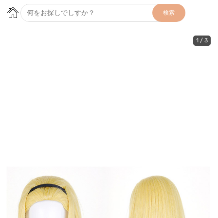
検索
1
/
3