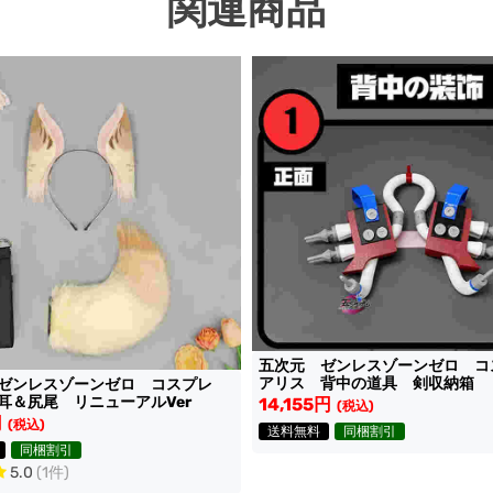
関連商品
五次元 ゼンレスゾーンゼロ 
アリス 背中の道具 剣収納箱
 ゼンレスゾーンゼロ コスプレ
耳＆尻尾 リニューアルVer
14,155円
(税込)
円
(税込)
送料無料
同梱割引
同梱割引
5.0
(1件)