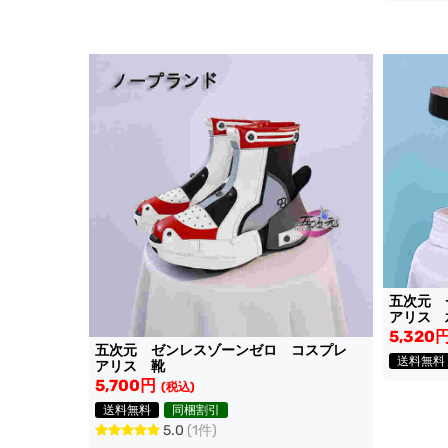
五次元
アリス 
5,320
五次元 ゼンレスゾーンゼロ コスプレ
送料無料
アリス 靴
5,700円
(税込)
送料無料
同梱割引
5.0
(1件)