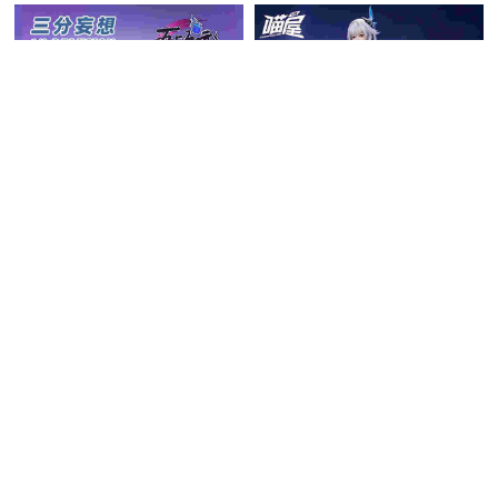
三分妄想 原神 コスプレ ス
カーク 靴 新Ver
7,410円
(税込)
猫屋小舗 原神 コスプレ ス
送料無料
同梱割引
カーク 衣装
26,125円
(税込)
在庫あり
5.0
(1件)
送料無料
同梱割引
4.0
(1件)