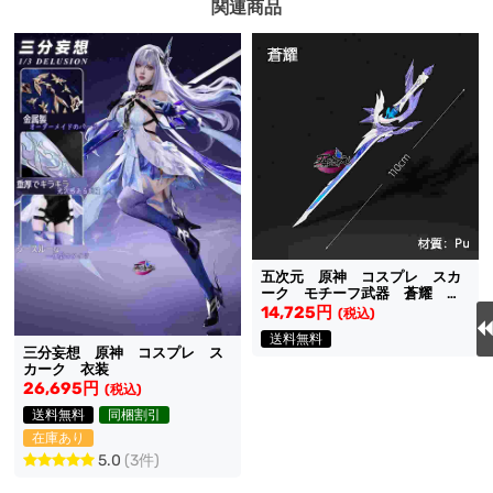
関連商品
五次元 原神 コスプレ スカ
ーク モチーフ武器 蒼耀 道
具
14,725円
(税込)
送料無料
三分妄想 原神 コスプレ ス
カーク 衣装
26,695円
(税込)
送料無料
同梱割引
在庫あり
5.0
(3件)