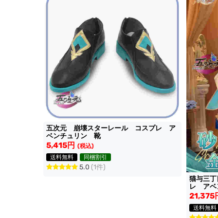
五次元 崩壊スターレール コスプレ ア
ベンチュリン 靴
5,415円
(税込)
送料無料
同梱割引
5.0
(1件)
猫与三丁
レ アベ
21,375
送料無料