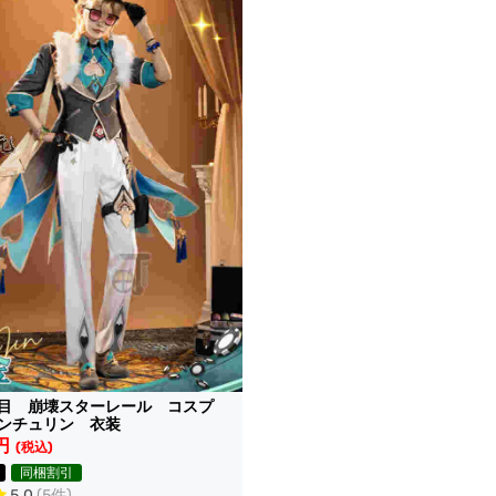
目 崩壊スターレール コスプ
ンチュリン 衣装
円
(税込)
同梱割引
5.0
(5件)