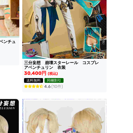
ベンチュ
三分妄想 崩壊スターレール コスプレ
アベンチュリン 衣装
30,400円
(税込)
送料無料
同梱割引
4.6
(10件)