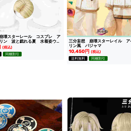
崩壊スターレール コスプレ ア
三分妄想 崩壊スターレイル ア
リン 波と戯れる夏 水着姿ウィ
リン風 パジャマ
円
(税込)
10,450円
(税込)
同梱割引
送料無料
同梱割引