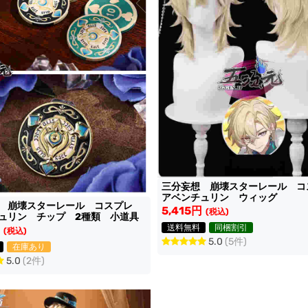
三分妄想 崩壊スターレール 
アベンチュリン ウィッグ
想 崩壊スターレール コスプレ
5,415円
(税込)
ュリン チップ 2種類 小道具
送料無料
同梱割引
(税込)
5.0
(5件)
在庫あり
5.0
(2件)