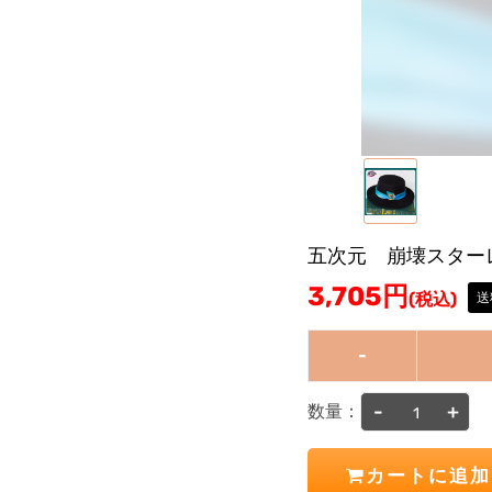
五次元 崩壊スター
3,705
円
(税込)
送
-
-
+
数量：
カートに追加