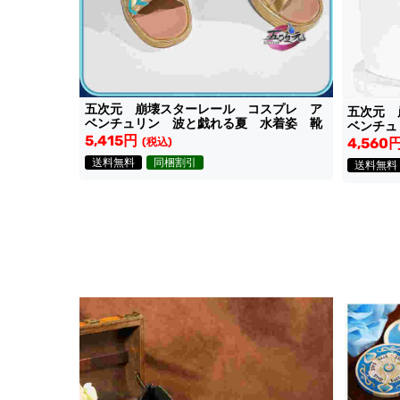
五次元 崩壊スターレール コスプレ ア
五次元 
ベンチュリン 波と戯れる夏 水着姿 靴
ベンチュ
5,415円
ッグ
4,560
(税込)
送料無料
同梱割引
送料無料