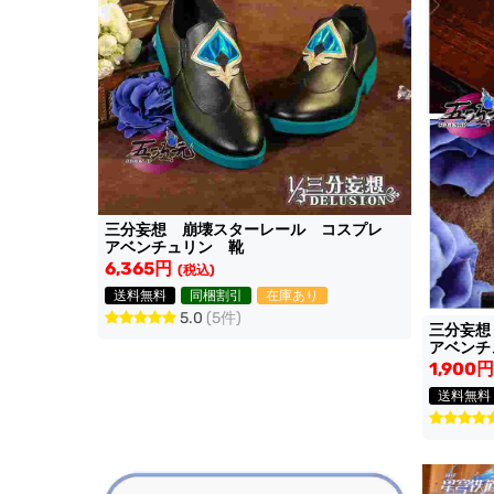
三分妄想 崩壊スターレール コスプレ
アベンチュリン 靴
6,365円
(税込)
送料無料
同梱割引
在庫あり
5.0
(5件)
三分妄
アベンチ
1,900円
送料無料