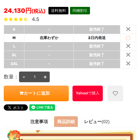
24,130
円
(税込)
送料無料
同梱割引
4.5
×
S
-
販売終了
M
在庫わずか
2日内発送
×
L
-
販売終了
×
XL
-
販売終了
×
2XL
-
販売終了
-
+
数量：
カートに追加
Yahoo!で購入
注意事項
商品詳細
レビュー
(02)