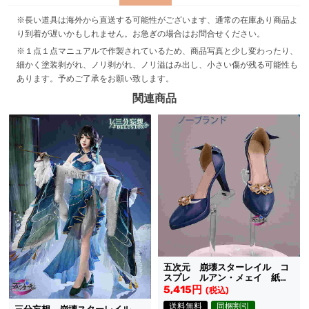
※長い道具は海外から直送する可能性がございます、通常の在庫あり商品よ
り到着が遅いかもしれません。お急ぎの場合はお問合せください。
※１点１点マニュアルで作製されているため、商品写真と少し変わったり、
細かく塗装剥がれ、ノリ剥がれ、ノリ溢はみ出し、小さい傷が残る可能性も
あります。予めご了承をお願い致します。
関連商品
五次元 崩壊スターレイル コ
スプレ ルアン・メェイ 紙上
に咲く雪梅 スキン専用靴
5,415円
(税込)
送料無料
同梱割引