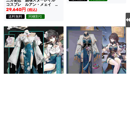
三分妄想 崩壊スターレイル
コスプレ ルアン・メェイ 落
雪曲 同人衣装
29,640円
(税込)
送料無料
同梱割引
UWOWO 崩壊スターレイル
UWOWO 崩壊スターレイル
コスプレ ルアン・メェイ 衣
コスプレ ルアン・メェイ 紙
装
上に咲く雪梅 スキン 新コス
24,890円
20,805円
(税込)
(税込)
チューム
送料無料
同梱割引
送料無料
同梱割引