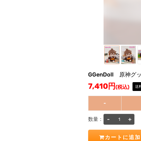
GGenDoll 原
7,410
円
(税込)
送料
-
-
+
数量：
カートに追加