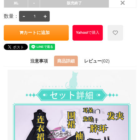
×
XL
-
販売終了
-
+
数量：
カートに追加
Yahoo!で購入
注意事項
商品詳細
レビュー
(02)