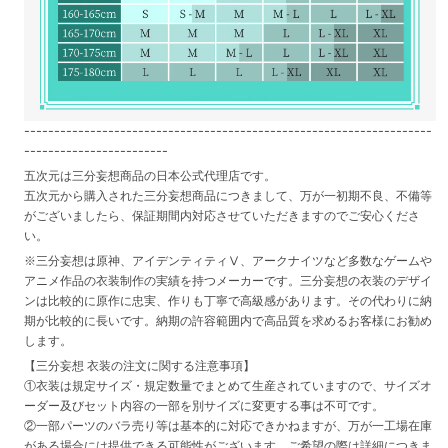
--------------------------------------------------------------------
------------------------
五次元は三分妄想商品の日本公式代理店です。
五次元から購入された三分妄想商品につきまして、万が一初期不良、不備等
がございましたら、保証期間内対応させていただきますのでご安心くださ
い。
※三分妄想は原神、アイデンティティⅤ、アークナイツなど多数なゲームや
アニメ作品の衣装制作の実績を持つメーカーです。三分妄想の衣装のデザイ
ンは比較的に原作に忠実、作りも丁寧で高級感があります。その代わりに納
期が比較的に長いです。納期の許容範囲内で高品質を求めるお客様にお勧め
します。
【三分妄想 衣装の注文に関する注意事項】
①衣装は規定サイズ・規定数量でまとめて生産されていますので、サイズオ
ーダー及びセット内容の一部を別サイズに変更する事は不可です。
②一部パーツのバラ売り等は基本的に対応できかねますが、万が一工場在庫
がある場合には提供できる可能性がございます。ご希望の際は詳細につきま