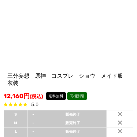
三分妄想 原神 コスプレ ショウ メイド服
衣装
12,160
円
(税込)
送料無料
同梱割引
5.0
×
S
-
販売終了
×
M
-
販売終了
×
L
-
販売終了