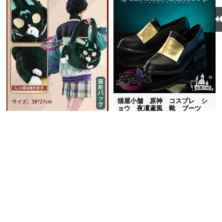
猫屋小舗 原神 コスプレ シ
ョウ 夜凜鳶風 靴 ブーツ
6,175円
(税込)
三分妄想 原神 グッズ ショ
送料無料
同梱割引
ウ 猫形 カバン 日常
在庫あり
5,700円
(税込)
送料無料