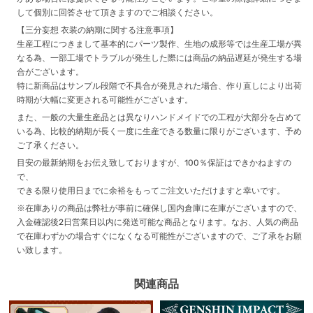
して個別に回答させて頂きますのでご相談ください。
【三分妄想 衣装の納期に関する注意事項】
生産工程につきまして基本的にパーツ製作、生地の成形等では生産工場が異
なる為、一部工場でトラブルが発生した際には商品の納品遅延が発生する場
合がございます。
特に新商品はサンプル段階で不具合が発見された場合、作り直しにより出荷
時期が大幅に変更される可能性がございます。
また、一般の大量生産品とは異なりハンドメイドでの工程が大部分を占めて
いる為、比較的納期が長く一度に生産できる数量に限りがございます、予め
ご了承ください。
目安の最新納期をお伝え致しておりますが、100％保証はできかねますの
で、
できる限り使用日までに余裕をもってご注文いただけますと幸いです。
※在庫ありの商品は弊社が事前に確保し国内倉庫に在庫がございますので、
入金確認後2日営業日以内に発送可能な商品となります。なお、人気の商品
で在庫わずかの場合すぐになくなる可能性がございますので、ご了承をお願
い致します。
関連商品