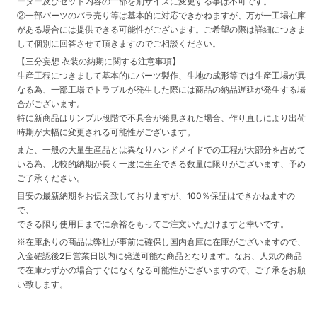
ーダー及びセット内容の一部を別サイズに変更する事は不可です。
②一部パーツのバラ売り等は基本的に対応できかねますが、万が一工場在庫
がある場合には提供できる可能性がございます。ご希望の際は詳細につきま
して個別に回答させて頂きますのでご相談ください。
【三分妄想 衣装の納期に関する注意事項】
生産工程につきまして基本的にパーツ製作、生地の成形等では生産工場が異
なる為、一部工場でトラブルが発生した際には商品の納品遅延が発生する場
合がございます。
特に新商品はサンプル段階で不具合が発見された場合、作り直しにより出荷
時期が大幅に変更される可能性がございます。
また、一般の大量生産品とは異なりハンドメイドでの工程が大部分を占めて
いる為、比較的納期が長く一度に生産できる数量に限りがございます、予め
ご了承ください。
目安の最新納期をお伝え致しておりますが、100％保証はできかねますの
で、
できる限り使用日までに余裕をもってご注文いただけますと幸いです。
※在庫ありの商品は弊社が事前に確保し国内倉庫に在庫がございますので、
入金確認後2日営業日以内に発送可能な商品となります。なお、人気の商品
で在庫わずかの場合すぐになくなる可能性がございますので、ご了承をお願
い致します。