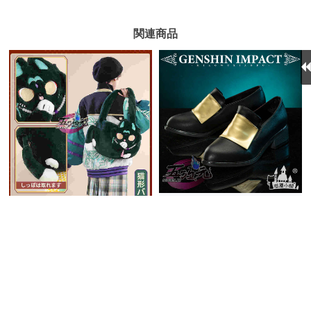
関連商品
猫屋小舗 原神 コスプレ シ
ョウ 夜凜鳶風 靴 ブーツ
6,175円
(税込)
三分妄想 原神 グッズ ショ
送料無料
同梱割引
ウ 猫形 カバン 日常
在庫あり
5,700円
(税込)
送料無料