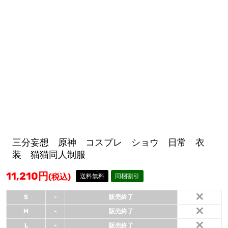
三分妄想 原神 コスプレ ショウ 日常 衣
装 猫猫同人制服
11,210
円
(税込)
送料無料
同梱割引
×
S
-
販売終了
×
M
-
販売終了
×
L
-
販売終了