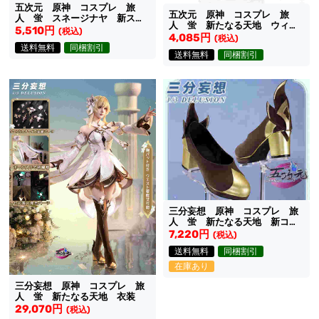
五次元 原神 コスプレ 旅
五次元 原神 コスプレ 旅
人 蛍 スネージナヤ 新スキ
人 蛍 新たなる天地 ウィッ
ン用 靴
5,510円
(税込)
グ
4,085円
(税込)
送料無料
同梱割引
送料無料
同梱割引
三分妄想 原神 コスプレ 旅
人 蛍 新たなる天地 新コス
チューム用靴
7,220円
(税込)
送料無料
同梱割引
在庫あり
三分妄想 原神 コスプレ 旅
人 蛍 新たなる天地 衣装
29,070円
(税込)