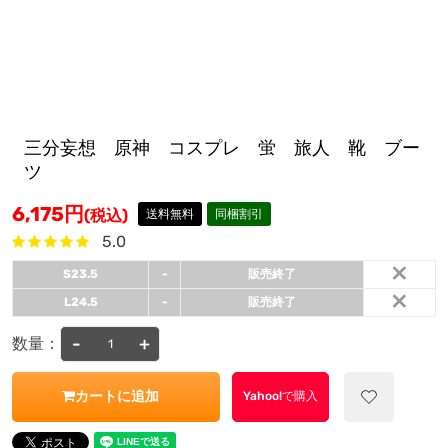
三分妄想 原神 コスプレ 蛍 旅人 靴 ブー
ツ
6,175
円
(税込)
送料無料
同梱割引
5.0
×
S23.5
-
販売終了
×
L24.5
-
販売終了
-
+
数量：
カートに追加
Yahoo!で購入